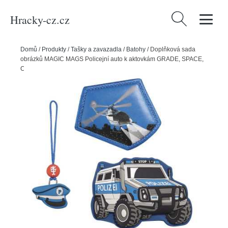
Hracky-cz.cz
Vyhledávání
Domů
/
Produkty
/
Tašky a zavazadla
/
Batohy
/
Doplňková sada
obrázků MAGIC MAGS Policejní auto k aktovkám GRADE, SPACE,
CLOUD, 2v1 a KID