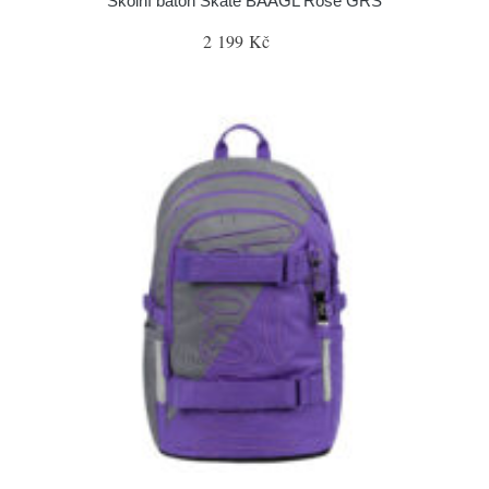
Školní batoh Skate BAAGL Rose GRS
2 199 Kč