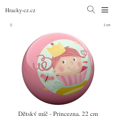
Hracky-cz.cz
Vyhledávání
Domů
/
Produkty
/
Hračky a hry
/
Hračky
/
Dětský míč - Princezna, 22 cm
Dětský míč - Princezna, 22 cm