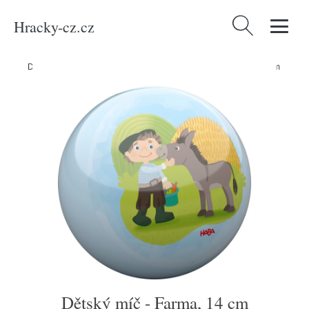
Hracky-cz.cz
Vyhledávání
Domů
/
Produkty
/
Hračky a hry
/
Hračky
/
Dětský míč - Farma, 14 cm
Dětský míč - Farma, 14 cm