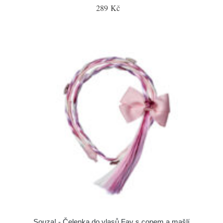
289 Kč
Souza! - Čelenka do vlasů Fay s copem a mašlí