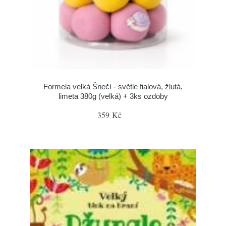
Formela velká Šnečí - světle fialová, žlutá,
limeta 380g (velká) + 3ks ozdoby
359 Kč