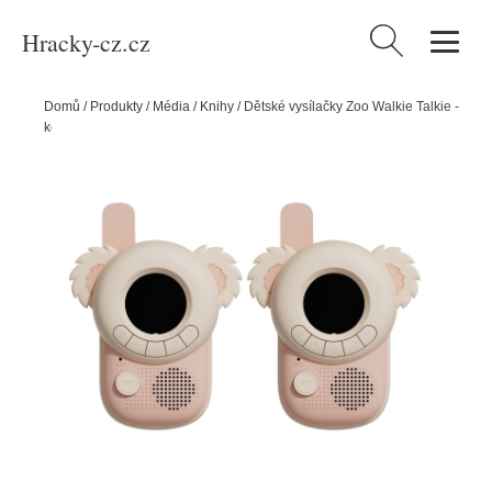
Hracky-cz.cz
Vyhledávání
Domů
/
Produkty
/
Média
/
Knihy
/
Dětské vysílačky Zoo Walkie Talkie -
koala - koala