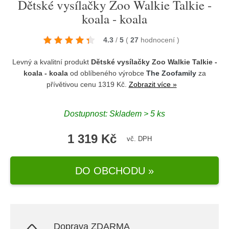
Dětské vysílačky Zoo Walkie Talkie -
koala - koala
4.3
/
5
(
27
hodnocení
)
Levný a kvalitní produkt
Dětské vysílačky Zoo Walkie Talkie -
koala - koala
od oblíbeného výrobce
The Zoofamily
za
přívětivou cenu 1319 Kč.
Zobrazit více »
Dostupnost: Skladem > 5 ks
1 319 Kč
vč. DPH
DO OBCHODU »
Doprava ZDARMA