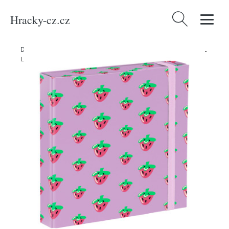
Hracky-cz.cz
Vyhledávání
Domů
/
Produkty
/
Kancelářské potřeby
/
Desky na sešity A5 BAAGL
Lavender