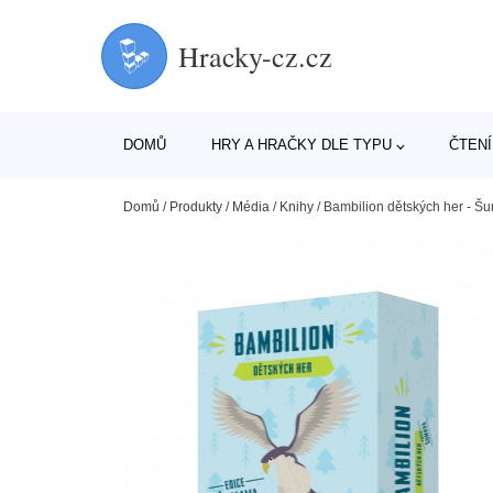
Hracky-cz.cz
DOMŮ
HRY A HRAČKY DLE TYPU
ČTENÍ
Domů
/
Produkty
/
Média
/
Knihy
/
Bambilion dětských her - Š