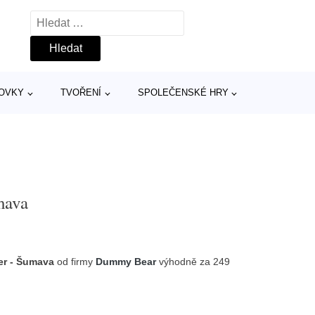
Vyhledávání
TOVKY
TVOŘENÍ
SPOLEČENSKÉ HRY
mava
er - Šumava
od firmy
Dummy Bear
výhodně za 249