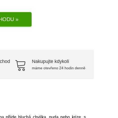
HODU »
bchod
Nakupujte kdykoli
máme otevřeno 24 hodin denně
a přijde hluchá chvilka, nuda nebo krize, s