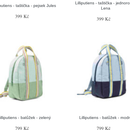
Lilliputiens - taštička - jednor
iputiens - taštička - pejsek Jules
Lena
399 Kč
399 Kč
illiputiens - batůžek - zelený
Lilliputiens - batůžek - mod
799 Kč
799 Kč