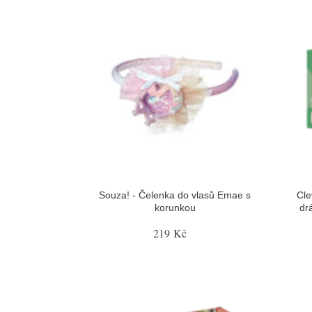
Souza! - Čelenka do vlasů Emae s
Cle
korunkou
dr
219 Kč