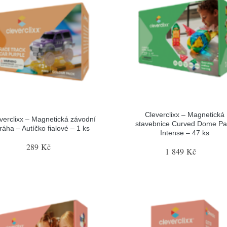
Cleverclixx – Magnetická
verclixx – Magnetická závodní
stavebnice Curved Dome Pa
ráha – Autíčko fialové – 1 ks
Intense – 47 ks
289 Kč
1 849 Kč