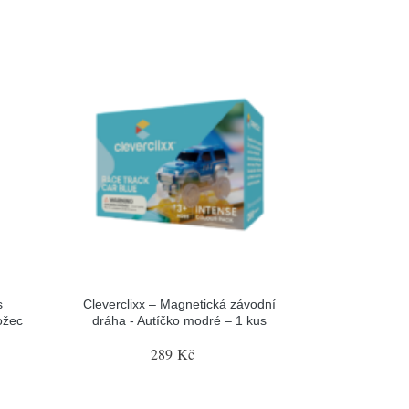
s
Cleverclixx – Magnetická závodní
ožec
dráha - Autíčko modré – 1 kus
289 Kč