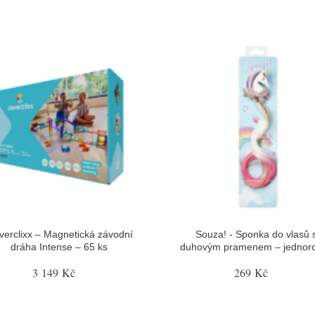
verclixx – Magnetická závodní
Souza! - Sponka do vlasů 
dráha Intense – 65 ks
duhovým pramenem – jednor
3 149 Kč
269 Kč