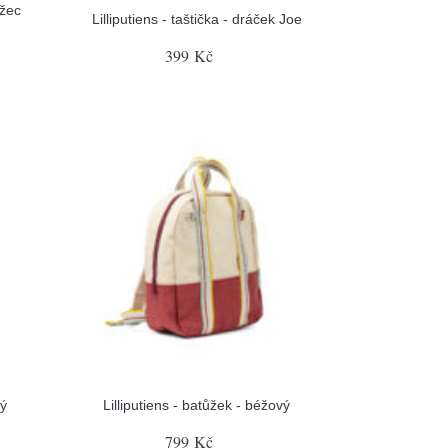
ožec
Lilliputiens - taštička - dráček Joe
399 Kč
rý
Lilliputiens - batůžek - béžový
799 Kč