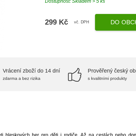
Dostupnost: Skladem > 5 ks
299 Kč
DO OBC
vč. DPH
Vrácení zboží do 14 dní
Prověřený český o
zdarma a bez rizika
s kvalitními produkty
 bleskových her pro děti i rodiče. Až na cestách nebo dom