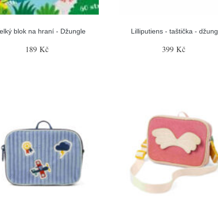
elký blok na hraní - Džungle
Lilliputiens - taštička - džung
189 Kč
399 Kč