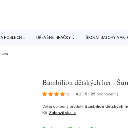
 A POSLECH
DŘEVĚNÉ HRAČKY
ŠKOLNÍ BATOHY A AK
umava
Bambilion dětských her - Šu
4.2
/
5
(
25
hodnocení
)
Velmi oblíbený produkt
Bambilion dětských h
Kč.
Zobrazit více »