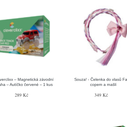
verclixx – Magnetická závodní
Souza! - Čelenka do vlasů Fa
áha – Autíčko červené – 1 kus
copem a mašlí
289 Kč
349 Kč