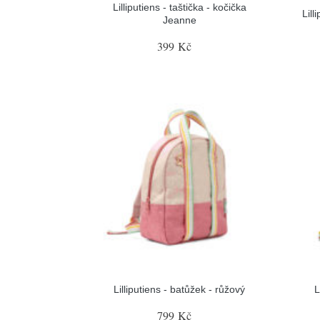
Lilliputiens - taštička - kočička
Lill
Jeanne
399 Kč
Lilliputiens - batůžek - růžový
L
799 Kč