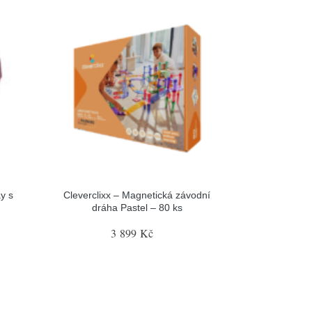
y s
Cleverclixx – Magnetická závodní
dráha Pastel – 80 ks
3 899 Kč