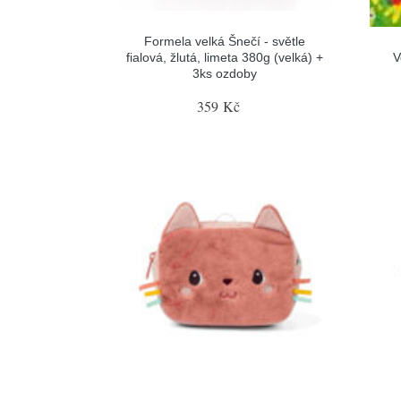
Formela velká Šnečí - světle
fialová, žlutá, limeta 380g (velká) +
V
3ks ozdoby
359 Kč