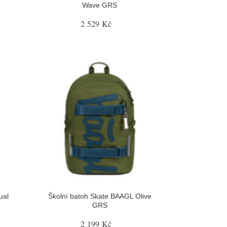
Wave GRS
2 529 Kč
ual
Školní batoh Skate BAAGL Olive
GRS
2 199 Kč