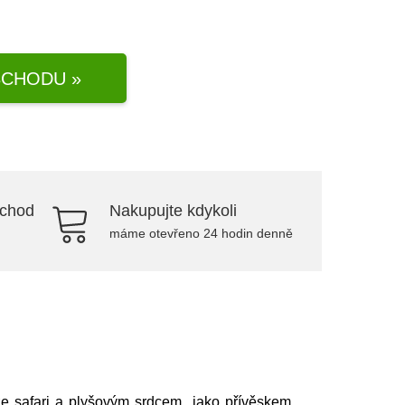
CHODU »
bchod
Nakupujte kdykoli
máme otevřeno 24 hodin denně
 ze safari a plyšovým srdcem jako přívěskem.