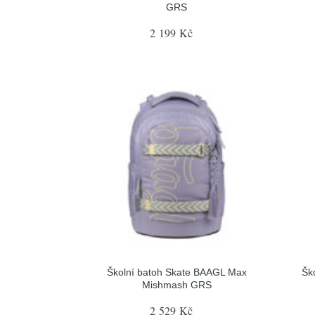
GRS
2 199 Kč
Školní batoh Skate BAAGL Max
Šk
Mishmash GRS
2 529 Kč