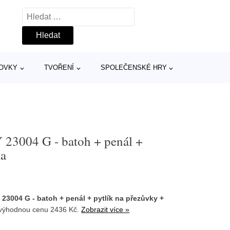
Vyhledávání
TOVKY
TVOŘENÍ
SPOLEČENSKÉ HRY
Y 23004 G - batoh + penál +
ka
 23004 G - batoh + penál + pytlík na přezůvky +
výhodnou cenu 2436 Kč.
Zobrazit více »