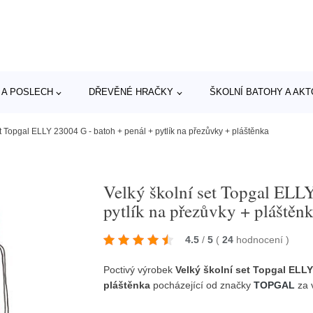
 A POSLECH
DŘEVĚNÉ HRAČKY
ŠKOLNÍ BATOHY A AK
et Topgal ELLY 23004 G - batoh + penál + pytlík na přezůvky + pláštěnka
Velký školní set Topgal ELL
pytlík na přezůvky + pláštěn
4.5
/
5
(
24
hodnocení
)
Poctivý výrobek
Velký školní set Topgal ELLY
pláštěnka
pocházející od značky
TOPGAL
za 