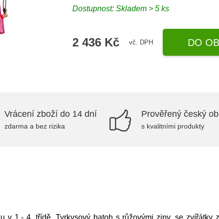
Dostupnost: Skladem > 5 ks
2 436 Kč
DO OB
vč. DPH
Vrácení zboží do 14 dní
Prověřený český o
zdarma a bez rizika
s kvalitními produkty
v 1.- 4. třídě. Tyrkysový batoh s růžovými zipy, se zvířátky