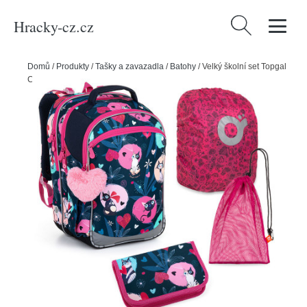
Hracky-cz.cz
Vyhledávání
Domů
/
Produkty
/
Tašky a zavazadla
/
Batohy
/
Velký školní set Topgal
COCO 22054 G - batoh + penál + pytlík na přezůvky + pláštěnka