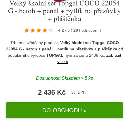
Velký školní set Topgal COCO 22054
G - batoh + penál + pytlík na přezůvky
+ pláštěnka
4.2
/
5
(
20
hodnocení
)
Trhem osvědčený produkt,
Velký školní set Topgal COCO
22054 G - batoh + penál + pytlík na přezůvky + pláštěnka
od
populárního výrobce
TOPGAL
nyní za cenu 2436 Kč.
Zobrazit
více »
Dostupnost: Skladem > 5 ks
2 436 Kč
vč. DPH
DO OBCHODU »