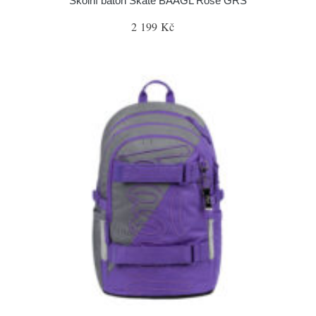
Školní batoh Skate BAAGL Rose GRS
2 199 Kč