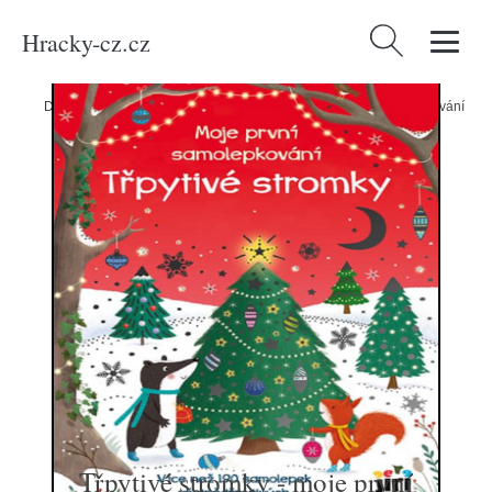
Hracky-cz.cz
Vyhledávání
Domů
/
Produkty
/
Média
/
Třpytivé stromky - moje první samolepkování
Třpytivé stromky - moje první