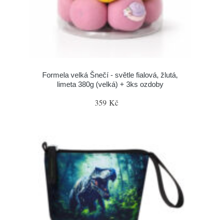
Formela velká Šnečí - světle fialová, žlutá,
limeta 380g (velká) + 3ks ozdoby
359 Kč