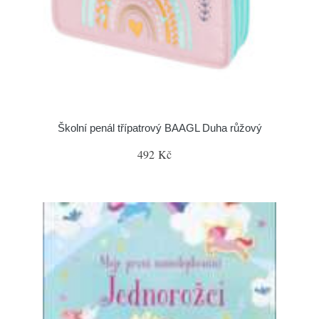
Školní penál třípatrový BAAGL Duha růžový
492 Kč