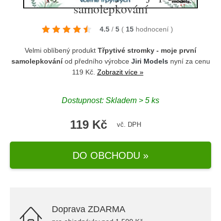
samolepkování
4.5
/
5
(
15
hodnocení
)
Velmi oblíbený produkt
Třpytivé stromky - moje první
samolepkování
od předního výrobce
Jiri Models
nyní za cenu
119 Kč.
Zobrazit více »
Dostupnost: Skladem > 5 ks
119 Kč
vč. DPH
DO OBCHODU »
Doprava ZDARMA