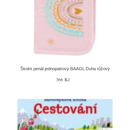
Školní penál jednopatrový BAAGL Duha růžový
366 Kč