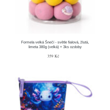
Formela velká Šnečí - světle fialová, žlutá,
limeta 380g (velká) + 3ks ozdoby
359 Kč