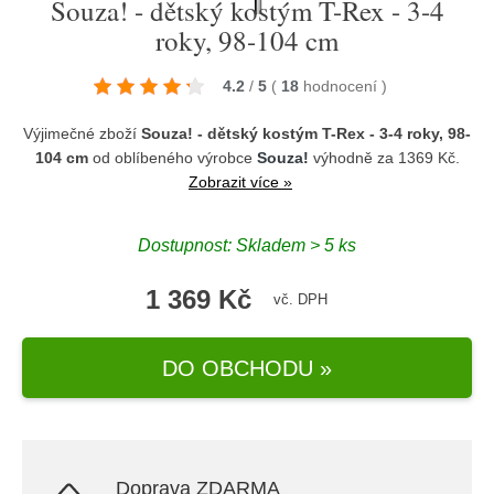
Souza! - dětský kostým T-Rex - 3-4
roky, 98-104 cm
4.2
/
5
(
18
hodnocení
)
Výjimečné zboží
Souza! - dětský kostým T-Rex - 3-4 roky, 98-
104 cm
od oblíbeného výrobce
Souza!
výhodně za 1369 Kč.
Zobrazit více »
Dostupnost: Skladem > 5 ks
1 369 Kč
vč. DPH
DO OBCHODU »
Doprava ZDARMA