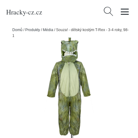
Hracky-cz.cz
Vyhledávání
Domů
/
Produkty
/
Média
/
Souza! - dětský kostým T-Rex - 3-4 roky, 98-
104 cm