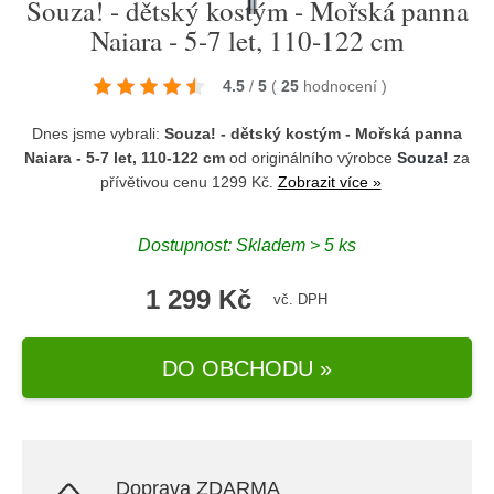
Souza! - dětský kostým - Mořská panna
Naiara - 5-7 let, 110-122 cm
4.5
/
5
(
25
hodnocení
)
Dnes jsme vybrali:
Souza! - dětský kostým - Mořská panna
Naiara - 5-7 let, 110-122 cm
od originálního výrobce
Souza!
za
přívětivou cenu 1299 Kč.
Zobrazit více »
Dostupnost: Skladem > 5 ks
1 299 Kč
vč. DPH
DO OBCHODU »
Doprava ZDARMA