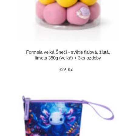
Formela velká Šnečí - světle fialová, žlutá,
limeta 380g (velká) + 3ks ozdoby
359 Kč