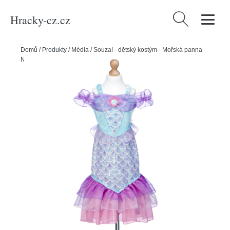
Hracky-cz.cz
Vyhledávání
Domů
/
Produkty
/
Média
/
Souza! - dětský kostým - Mořská panna
Naiara - 5-7 let, 110-122 cm