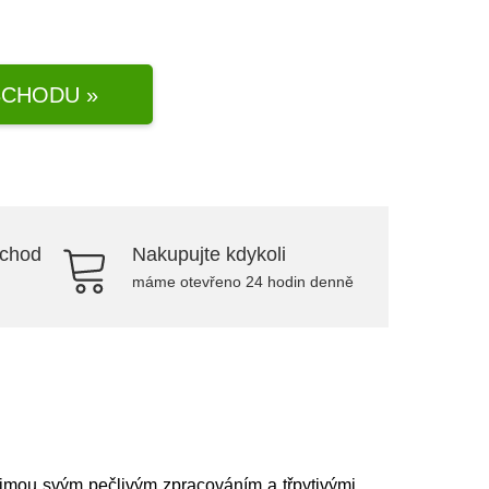
CHODU »
bchod
Nakupujte kdykoli
máme otevřeno 24 hodin denně
jmou svým pečlivým zpracováním a třpytivými