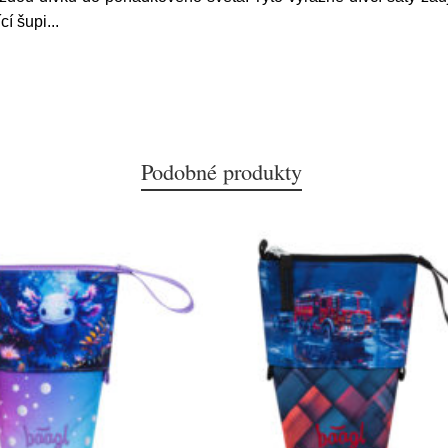
cí šupi
...
Podobné produkty