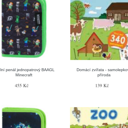
lní penál jednopatrový BAAGL
Domácí zvířata - samolepko
Minecraft
příroda
455 Kč
139 Kč