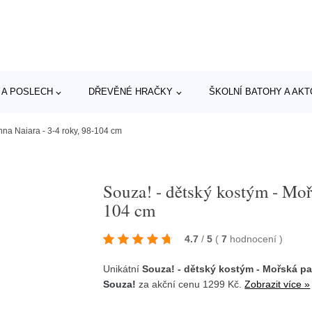
 A POSLECH
DŘEVĚNÉ HRAČKY
ŠKOLNÍ BATOHY A AK
nna Naiara - 3-4 roky, 98-104 cm
Souza! - dětský kostým - Moř
104 cm
4.7
/
5
(
7
hodnocení
)
Unikátní
Souza! - dětský kostým - Mořská pa
Souza!
za akční cenu 1299 Kč.
Zobrazit více »