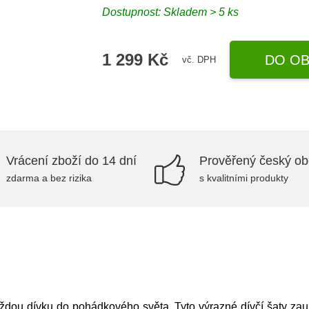
Dostupnost: Skladem > 5 ks
1 299 Kč
DO OB
vč. DPH
Vrácení zboží do 14 dní
Prověřený český o
zdarma a bez rizika
s kvalitními produkty
ždou dívku do pohádkového světa. Tyto výrazné dívčí šaty zau