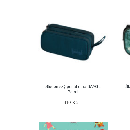
Studentský penál etue BAAGL
Šk
Petrol
419 Kč