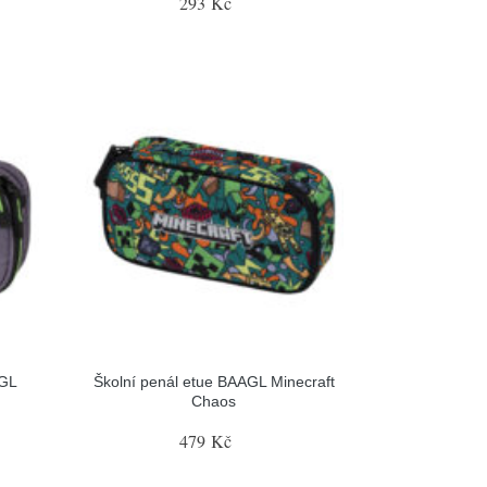
293 Kč
AGL
Školní penál etue BAAGL Minecraft
Chaos
479 Kč