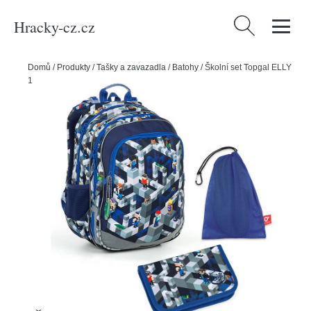
Hracky-cz.cz
Vyhledávání
Domů
/
Produkty
/
Tašky a zavazadla
/
Batohy
/
Školní set Topgal ELLY
19014 B - batoh + penál + pytlík na přezůvky