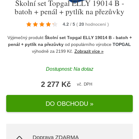
Školní set Topgal ELLY 19014 B -
batoh + penál + pytlík na přezůvky
4.2
/
5
(
20
hodnocení
)
Výjimečný produkt
Školní set Topgal ELLY 19014 B - batoh +
penál + pytlík na přezůvky
od populárního výrobce
TOPGAL
výhodně za 2199 Kč.
Zobrazit více »
Dostupnost: Na dotaz
2 277 Kč
vč. DPH
DO OBCHODU »
Doprava ZDARMA