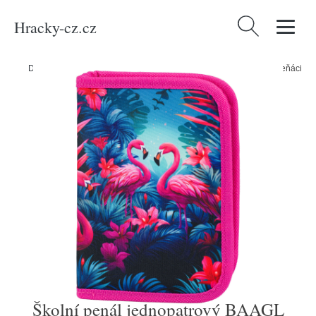
Hracky-cz.cz
Vyhledávání
Domů
/
Produkty
/
Média
/
Školní penál jednopatrový BAAGL Plameňáci
Školní penál jednopatrový BAAGL