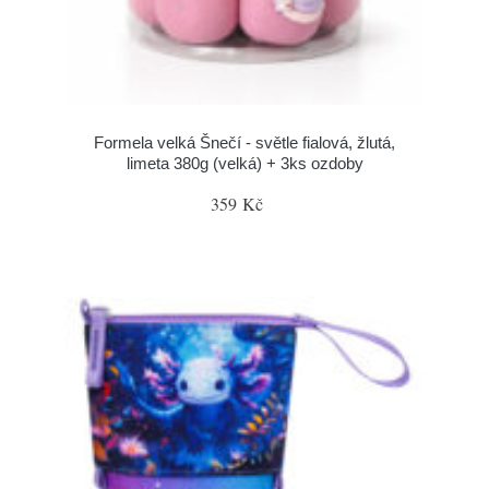
Formela velká Šnečí - světle fialová, žlutá,
limeta 380g (velká) + 3ks ozdoby
359 Kč