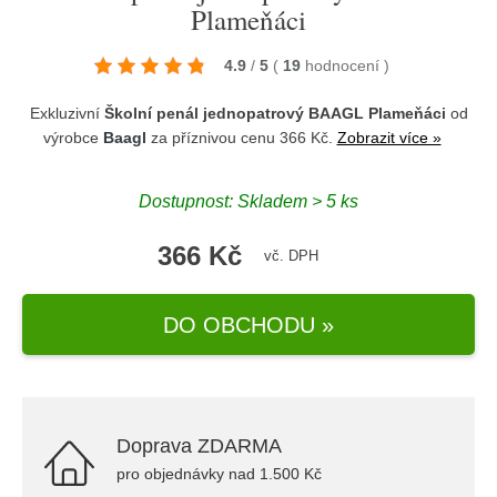
Plameňáci
4.9
/
5
(
19
hodnocení
)
Exkluzivní
Školní penál jednopatrový BAAGL Plameňáci
od
výrobce
Baagl
za příznivou cenu 366 Kč.
Zobrazit více »
Dostupnost: Skladem > 5 ks
366 Kč
vč. DPH
DO OBCHODU »
Doprava ZDARMA
pro objednávky nad 1.500 Kč