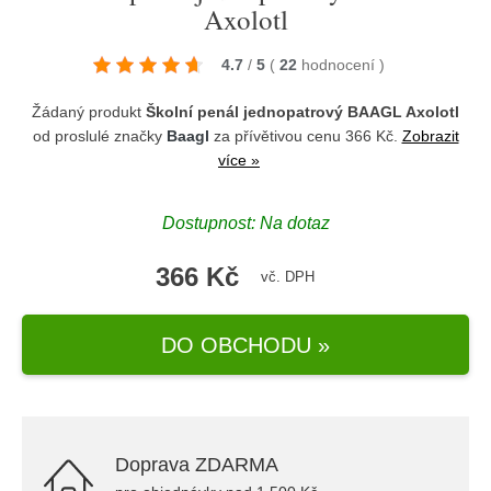
Axolotl
4.7
/
5
(
22
hodnocení
)
Žádaný produkt
Školní penál jednopatrový BAAGL Axolotl
od proslulé značky
Baagl
za přívětivou cenu 366 Kč.
Zobrazit
více »
Dostupnost: Na dotaz
366 Kč
vč. DPH
DO OBCHODU »
Doprava ZDARMA