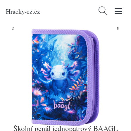
Hracky-cz.cz
Vyhledávání
Domů
/
Produkty
/
Média
/
Školní penál jednopatrový BAAGL Axolotl
Školní penál jednopatrový BAAGL