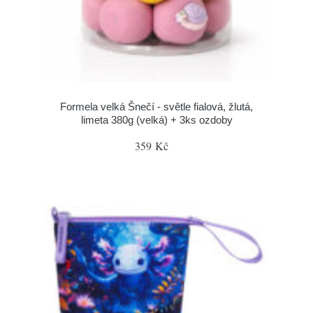
Formela velká Šnečí - světle fialová, žlutá,
limeta 380g (velká) + 3ks ozdoby
359 Kč