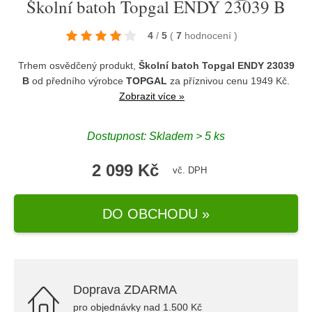
Školní batoh Topgal ENDY 23039 B
4
/
5
(
7
hodnocení
)
Trhem osvědčený produkt,
Školní batoh Topgal ENDY 23039
B
od předního výrobce
TOPGAL
za příznivou cenu 1949 Kč.
Zobrazit více »
Dostupnost: Skladem > 5 ks
2 099 Kč
vč. DPH
DO OBCHODU »
Doprava ZDARMA
pro objednávky nad 1.500 Kč