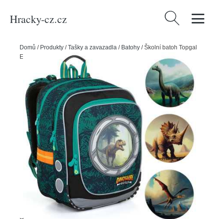
Hracky-cz.cz
Vyhledávání
Domů
/
Produkty
/
Tašky a zavazadla
/
Batohy
/
Školní batoh Topgal
ENDY 23039 B