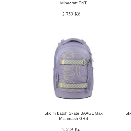
Minecraft TNT
2 759 Kč
Školní batoh Skate BAAGL Max
Šk
Mishmash GRS
2 529 Kč