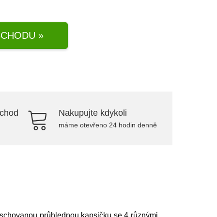
CHODU »
bchod
Nakupujte kdykoli
máme otevřeno 24 hodin denně
 schovanou průhlednou kapsičku se 4 různými