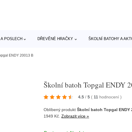
 A POSLECH
DŘEVĚNÉ HRAČKY
ŠKOLNÍ BATOHY A AK
Topgal ENDY 20013 B
Školní batoh Topgal ENDY 
4.5
/
5
(
11
hodnocení
)
Oblíbený produkt
Školní batoh Topgal ENDY 
1949 Kč.
Zobrazit více »