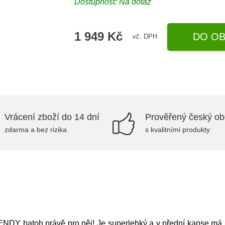
Dostupnost: Na dotaz
1 949 Kč
DO OB
vč. DPH
Vrácení zboží do 14 dní
Prověřený český o
zdarma a bez rizika
s kvalitními produkty
NDY batoh právě pro něj! Je superlehký a v přední kapse má