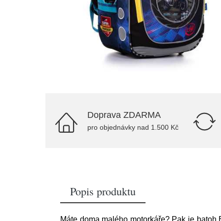
Doprava ZDARMA
pro objednávky nad 1.500 Kč
Popis produktu
Máte doma malého motorkáře? Pak je batoh E