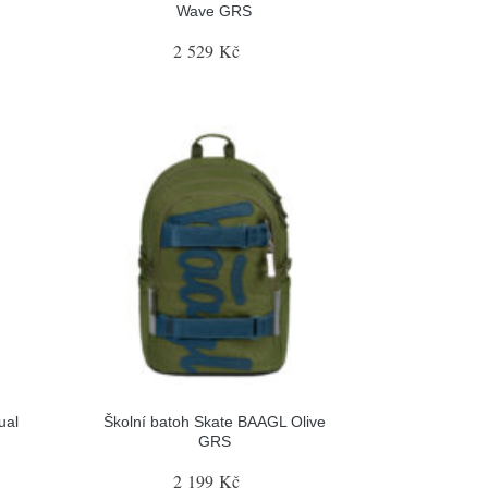
Wave GRS
2 529 Kč
ual
Školní batoh Skate BAAGL Olive
GRS
2 199 Kč