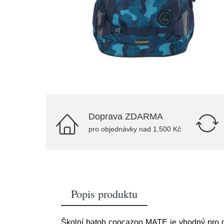
Doprava ZDARMA
pro objednávky nad 1.500 Kč
Popis produktu
Školní batoh coocazoo MATE je vhodný pro dět