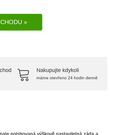
CHODU »
bchod
Nakupujte kdykoli
máme otevřeno 24 hodin denně
onale polstrovaná výškově nastavitelná záda a