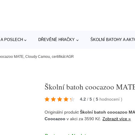
 A POSLECH
DŘEVĚNÉ HRAČKY
ŠKOLNÍ BATOHY A AK
coocazoo MATE, Cloudy Camou, certifikát AGR
Školní batoh coocazoo MATE
4.2
/
5
(
5
hodnocení
)
Originální produkt
Školní batoh coocazoo MA
Coocazoo
v akci za 3590 Kč.
Zobrazit více »