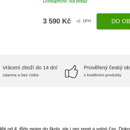
Dostupnost: Na dotaz
3 590 Kč
DO OB
vč. DPH
Vrácení zboží do 14 dní
Prověřený český o
zdarma a bez rizika
s kvalitními produkty
i od 4. třídy nejen do školy, ale i pro sport a volný čas. Dok