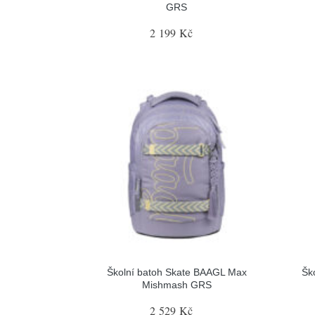
GRS
2 199 Kč
Školní batoh Skate BAAGL Max
Šk
Mishmash GRS
2 529 Kč