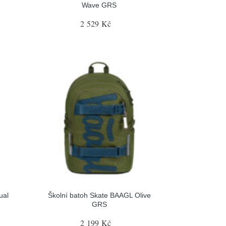
Wave GRS
2 529 Kč
ual
Školní batoh Skate BAAGL Olive
GRS
2 199 Kč