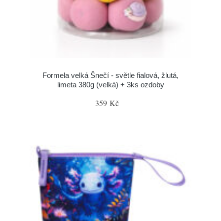
Formela velká Šnečí - světle fialová, žlutá,
limeta 380g (velká) + 3ks ozdoby
359 Kč