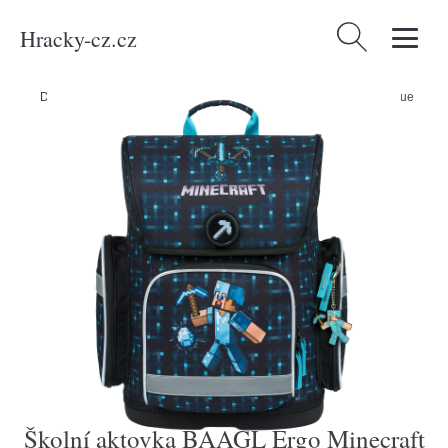
Hracky-cz.cz
Vyhledávání
Domů
/
Produkty
/
Média
/
Školní aktovka BAAGL Ergo Minecraft Blue
Školní aktovka BAAGL Ergo Minecraft