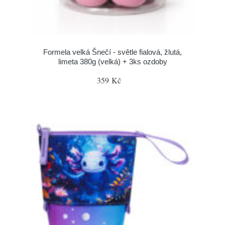
Formela velká Šnečí - světle fialová, žlutá,
limeta 380g (velká) + 3ks ozdoby
359 Kč