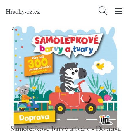
Hracky-cz.cz
Vyhledávání
Domů
/
Produkty
/
Média
/
Samolepkové barvy a tvary - Doprava
Samolepkové barvy a tvary - Doprava