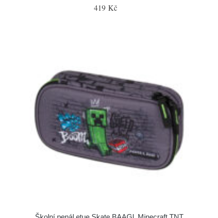
419 Kč
Školní penál etue Skate BAAGL Minecraft TNT