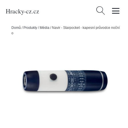
Hracky-cz.cz
Vyhledávání
Domů
/
Produkty
/
Média
/
Navir - Starpocket - kapesní průvodce noční
oblohou