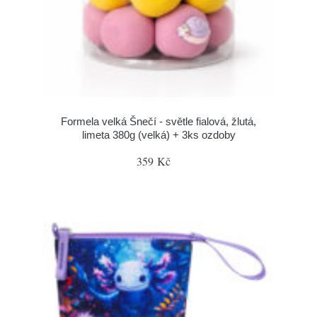
Formela velká Šnečí - světle fialová, žlutá,
limeta 380g (velká) + 3ks ozdoby
359 Kč