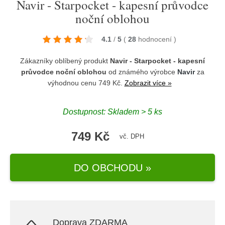
Navir - Starpocket - kapesní průvodce
noční oblohou
4.1
/
5
(
28
hodnocení
)
Zákazníky oblíbený produkt
Navir - Starpocket - kapesní
průvodce noční oblohou
od známého výrobce
Navir
za
výhodnou cenu 749 Kč.
Zobrazit více »
Dostupnost: Skladem > 5 ks
749 Kč
vč. DPH
DO OBCHODU »
Doprava ZDARMA