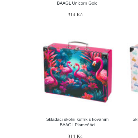
BAAGL Unicorn Gold
314 Kč
Skládací školní kufřík s kováním
Sk
BAAGL Plameňáci
314 Kč