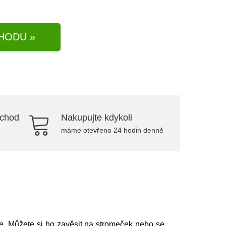
HODU »
bchod
Nakupujte kdykoli
máme otevřeno 24 hodin denně
. Můžete si ho zavěsit na stromeček nebo se