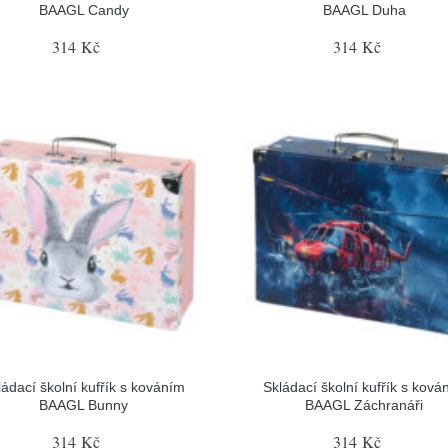
BAAGL Candy
BAAGL Duha
314 Kč
314 Kč
ládací školní kufřík s kováním
Skládací školní kufřík s ková
BAAGL Bunny
BAAGL Záchranáři
314 Kč
314 Kč