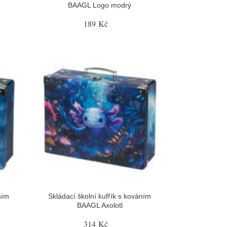
BAAGL Logo modrý
189 Kč
ním
Skládací školní kufřík s kováním
BAAGL Axolotl
314 Kč