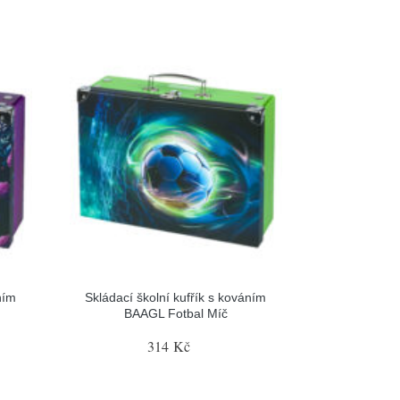
ním
Skládací školní kufřík s kováním
BAAGL Fotbal Míč
314 Kč