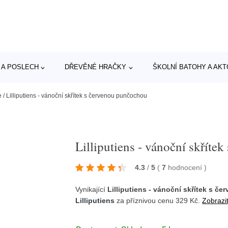
 A POSLECH
DŘEVĚNÉ HRAČKY
ŠKOLNÍ BATOHY A AK
e
/
Lilliputiens - vánoční skřítek s červenou punčochou
Lilliputiens - vánoční skříte
4.3
/
5
(
7
hodnocení
)
Vynikající
Lilliputiens - vánoční skřítek s 
Lilliputiens
za příznivou cenu 329 Kč.
Zobrazit