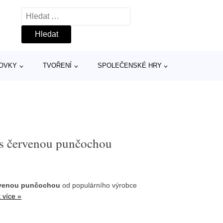
Vyhledávání
TOVKY
TVOŘENÍ
SPOLEČENSKÉ HRY
k s červenou punčochou
červenou punčochou
od populárního výrobce
 více »