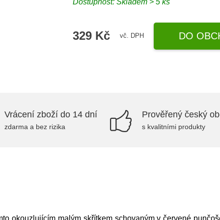
Dostupnost: Skladem > 5 ks
329 Kč
DO OBC
vč. DPH
Vrácení zboží do 14 dní
Prověřený český o
zdarma a bez rizika
s kvalitními produkty
to okouzlujícím malým skřítkem schovaným v červené punčoše