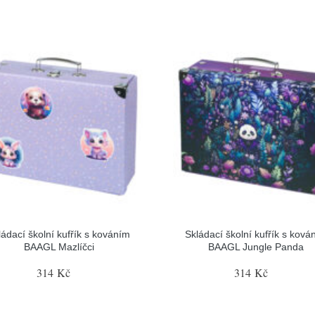
ládací školní kufřík s kováním
Skládací školní kufřík s ková
BAAGL Mazlíčci
BAAGL Jungle Panda
314 Kč
314 Kč