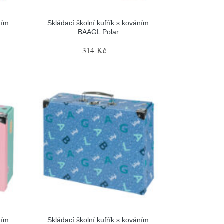
ním
Skládací školní kufřík s kováním
BAAGL Polar
314 Kč
ním
Skládací školní kufřík s kováním