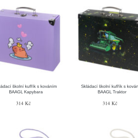
ládací školní kufřík s kováním
Skládací školní kufřík s ková
BAAGL Kapybara
BAAGL Traktor
314 Kč
314 Kč