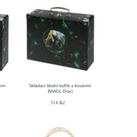
ním
Skládací školní kufřík s kováním
BAAGL Draci
314 Kč