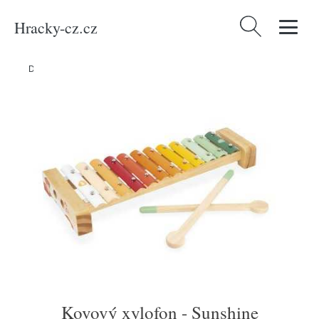
Hracky-cz.cz
Vyhledávání
Domů
/
Produkty
/
Média
/
Kovový xylofon - Sunshine
Kovový xylofon - Sunshine