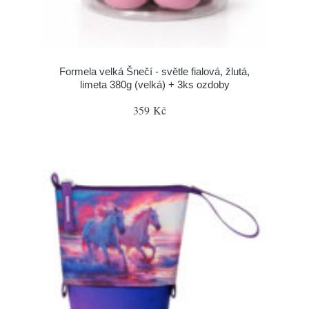
Formela velká Šnečí - světle fialová, žlutá,
limeta 380g (velká) + 3ks ozdoby
359 Kč