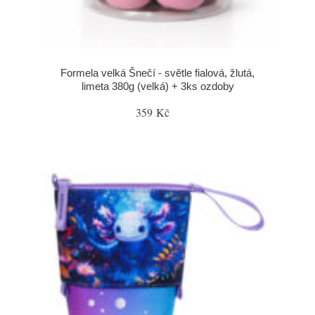
Formela velká Šnečí - světle fialová, žlutá,
limeta 380g (velká) + 3ks ozdoby
359 Kč