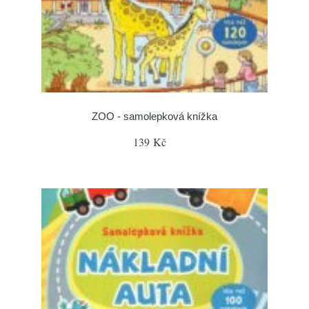
ZOO - samolepková knížka
139 Kč