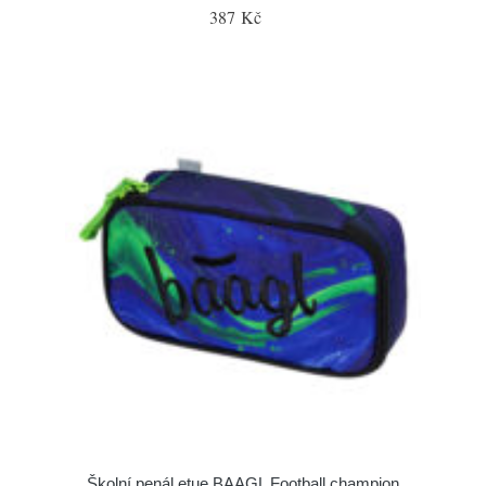
387 Kč
Školní penál etue BAAGL Football champion