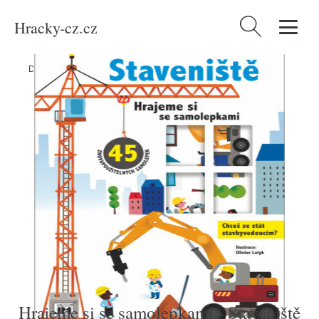
Hracky-cz.cz
Vyhledávání
Domů
/
Produkty
/
Média
/
Hrajeme si se samolepkami - Staveniště
Hrajeme si se samolepkami - Staveniště