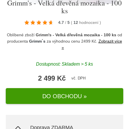
Grimm's - Velká dřevěná mozaika - 100
ks
4.7
/
5
(
12
hodnocení
)
Oblíbené zboží
Grimm's - Velká dřevěná mozaika - 100 ks
od
producenta
Grimm´s
za výhodnou cenu 2499 Kč.
Zobrazit více
»
Dostupnost: Skladem > 5 ks
2 499 Kč
vč. DPH
DO OBCHODU »
Doprava ZDARMA