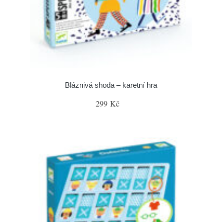
Bláznivá shoda – karetní hra
299 Kč