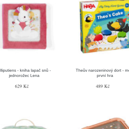
illiputiens - kniha lapač snů -
Theův narozeninový dort - m
jednorožec Lena
první hra
629 Kč
489 Kč