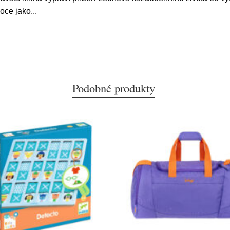
moce jako
...
Podobné produkty