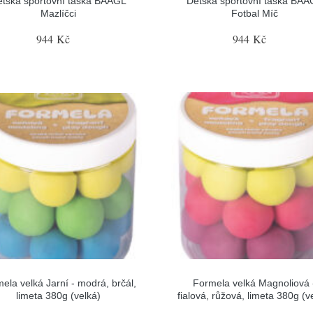
ětská sportovní taška BAAGL
Dětská sportovní taška BAA
Mazlíčci
Fotbal Míč
944 Kč
944 Kč
ela velká Jarní - modrá, brčál,
Formela velká Magnoliová 
limeta 380g (velká)
fialová, růžová, limeta 380g (v