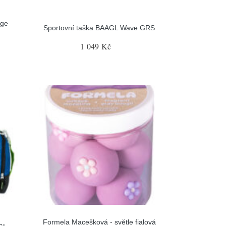
nge
Sportovní taška BAAGL Wave GRS
1 049 Kč
Formela Macešková - světle fialová