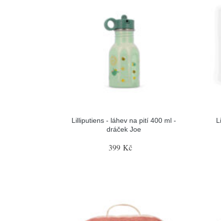
Lilliputiens - láhev na pití 400 ml -
L
dráček Joe
399 Kč