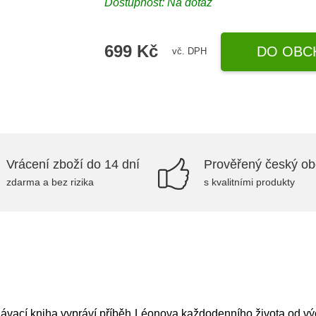
Dostupnost: Na dotaz
699 Kč
DO OBC
vč. DPH
Vrácení zboží do 14 dní
Prověřený český o
zdarma a bez rizika
s kvalitními produkty
ávací kniha vypráví příběh Léonova každodenního života od v