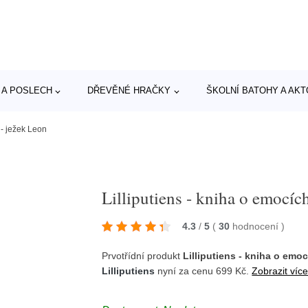
 A POSLECH
DŘEVĚNÉ HRAČKY
ŠKOLNÍ BATOHY A AK
 - ježek Leon
Lilliputiens - kniha o emocíc
4.3
/
5
(
30
hodnocení
)
Prvotřídní produkt
Lilliputiens - kniha o emo
Lilliputiens
nyní za cenu 699 Kč.
Zobrazit více