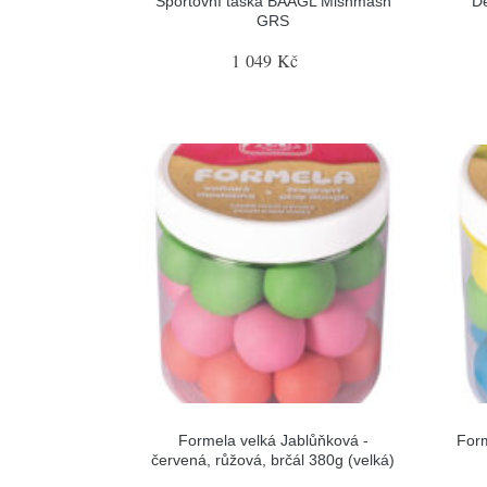
Sportovní taška BAAGL Mishmash
D
GRS
1 049 Kč
Formela velká Jablůňková -
Form
červená, růžová, brčál 380g (velká)