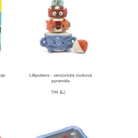
oje
Lilliputiens - senzorická zvuková
pyramida
799 Kč