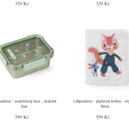
329 Kč
329 Kč
iputiens - svačinový box - dráček
Lilliputiens - plyšová kniha - 
Joe
Nina
599 Kč
599 Kč