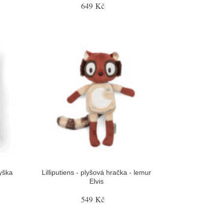
649 Kč
myška
Lilliputiens - plyšová hračka - lemur
Elvis
549 Kč