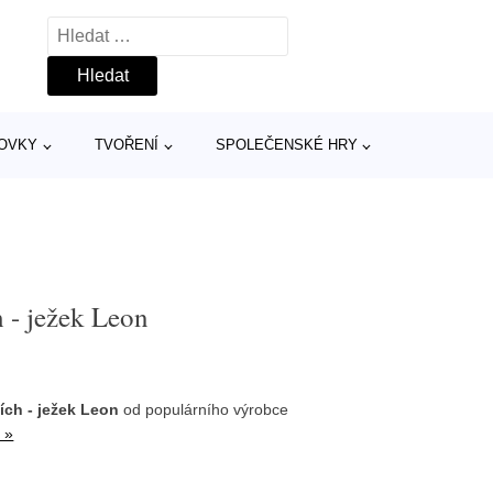
Vyhledávání
TOVKY
TVOŘENÍ
SPOLEČENSKÉ HRY
h - ježek Leon
cích - ježek Leon
od populárního výrobce
 »