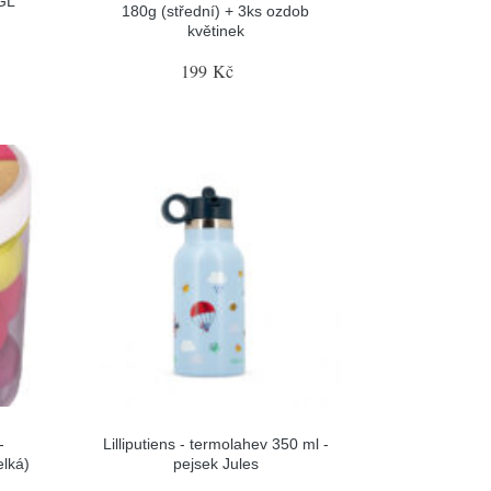
GL
180g (střední) + 3ks ozdob
květinek
199 Kč
-
Lilliputiens - termolahev 350 ml -
elká)
pejsek Jules