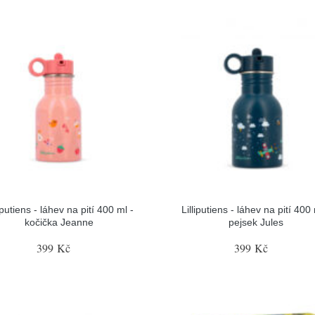
liputiens - láhev na pití 400 ml -
Lilliputiens - láhev na pití 400 
kočička Jeanne
pejsek Jules
399 Kč
399 Kč