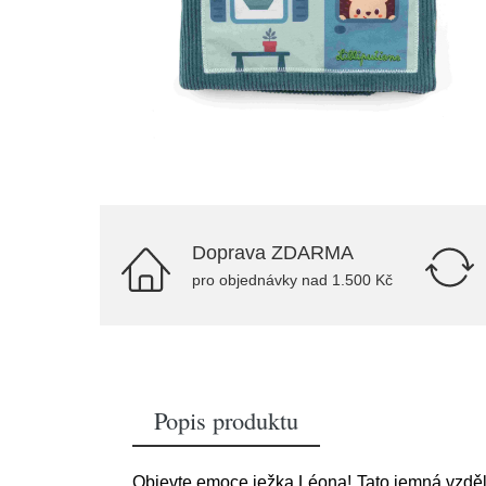
Doprava ZDARMA
pro objednávky nad 1.500 Kč
Popis produktu
Objevte emoce ježka Léona! Tato jemná vzděl