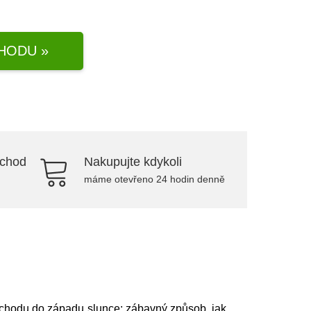
HODU »
bchod
Nakupujte kdykoli
máme otevřeno 24 hodin denně
ýchodu do západu slunce: zábavný způsob, jak