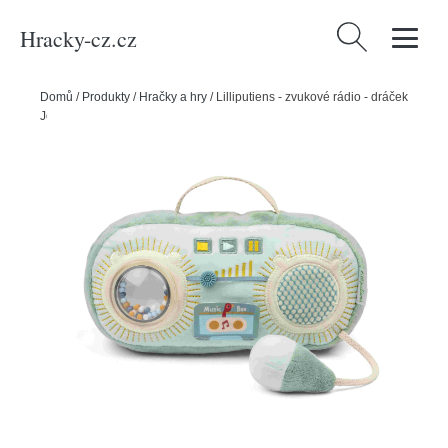
Hracky-cz.cz
Vyhledávání
Domů
/
Produkty
/
Hračky a hry
/
Lilliputiens - zvukové rádio - dráček
Joe