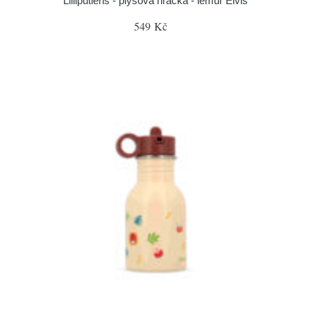
Lilliputiens - plyšová hračka - lemur Elvis
549 Kč