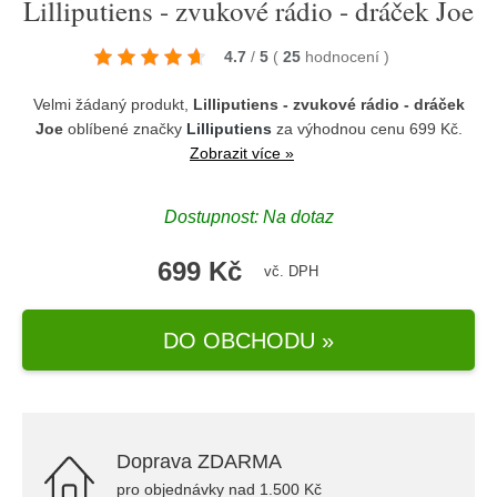
Lilliputiens - zvukové rádio - dráček Joe
4.7
/
5
(
25
hodnocení
)
Velmi žádaný produkt,
Lilliputiens - zvukové rádio - dráček
Joe
oblíbené značky
Lilliputiens
za výhodnou cenu 699 Kč.
Zobrazit více »
Dostupnost: Na dotaz
699 Kč
vč. DPH
DO OBCHODU »
Doprava ZDARMA
pro objednávky nad 1.500 Kč