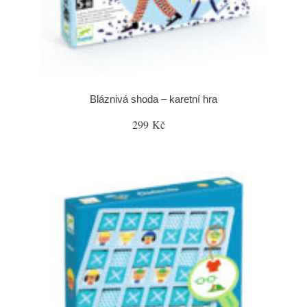
Bláznivá shoda – karetní hra
299 Kč