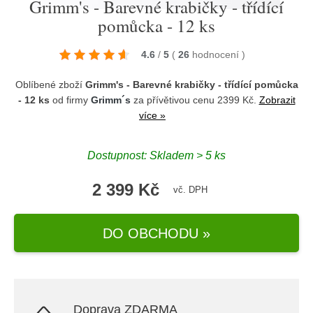
Grimm's - Barevné krabičky - třídící
pomůcka - 12 ks
4.6
/
5
(
26
hodnocení
)
Oblíbené zboží
Grimm's - Barevné krabičky - třídící pomůcka
- 12 ks
od firmy
Grimm´s
za přívětivou cenu 2399 Kč.
Zobrazit
více »
Dostupnost: Skladem > 5 ks
2 399 Kč
vč. DPH
DO OBCHODU »
Doprava ZDARMA