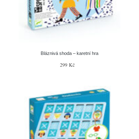
Bláznivá shoda – karetní hra
299 Kč