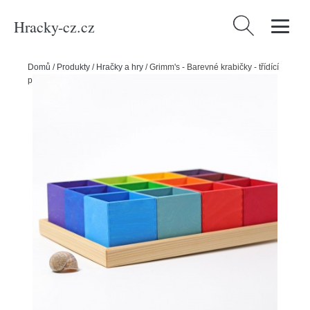
Hracky-cz.cz
Vyhledávání
Domů
/
Produkty
/
Hračky a hry
/
Grimm's - Barevné krabičky - třídící
pomůcka - 12 ks