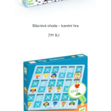
Bláznivá shoda – karetní hra
299 Kč