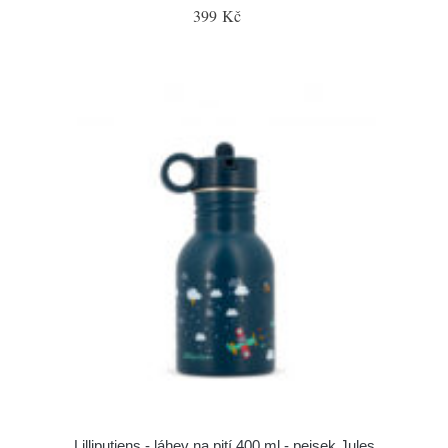
399 Kč
Lilliputiens - láhev na pití 400 ml - pejsek Jules