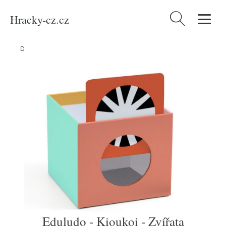
Hracky-cz.cz
Vyhledávání
Domů
/
Produkty
/
Hračky a hry
/
Eduludo - Kioukoi - Zvířata
Eduludo - Kioukoi - Zvířata