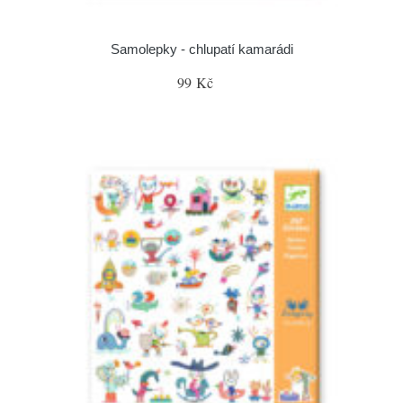
Samolepky - chlupatí kamarádi
99 Kč