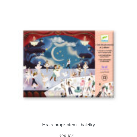
Hra s propisotem - baletky
229 Kč