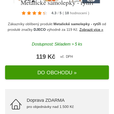
Metalické samolepky - rytíři
4.3
/
5
(
18
hodnocení
)
Zákazníky oblíbený produkt
Metalické samolepky - rytíři
od
proslulé značky
DJECO
výhodně za 119 Kč.
Zobrazit více »
Dostupnost: Skladem > 5 ks
119 Kč
vč. DPH
DO OBCHODU »
Doprava ZDARMA
pro objednávky nad 1.500 Kč