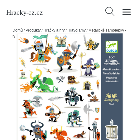
Hracky-cz.cz
Vyhledávání
Domů
/
Produkty
/
Hračky a hry
/
Hlavolamy
/
Metalické samolepky -
rytíři