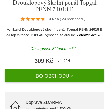
Dvouklopový školní penál Topgal
PENN 24018 B
4.6
/
5
(
23
hodnocení
)
Vynikající
Dvouklopový školní penál Topgal PENN 24018 B
od top výrobce
TOPGAL
výhodně za 309 Kč.
Zobrazit více »
Dostupnost: Skladem > 5 ks
309 Kč
vč. DPH
DO OBCHODU »
Doprava ZDARMA
pro objednávky nad 1.500 Kč