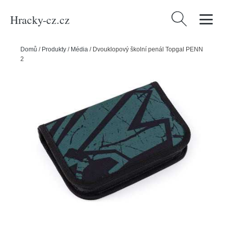
Hracky-cz.cz
Vyhledávání
Domů
/
Produkty
/
Média
/
Dvouklopový školní penál Topgal PENN
24018 B