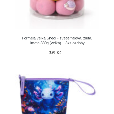
Formela velká Šnečí - světle fialová, žlutá,
limeta 380g (velká) + 3ks ozdoby
359 Kč