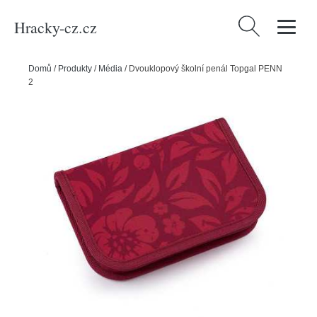
Hracky-cz.cz
Vyhledávání
Domů
/
Produkty
/
Média
/
Dvouklopový školní penál Topgal PENN
23009 G