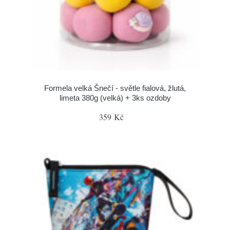
Formela velká Šnečí - světle fialová, žlutá,
limeta 380g (velká) + 3ks ozdoby
359 Kč