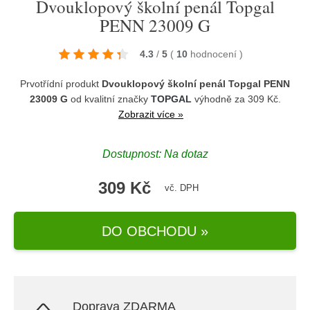
Dvouklopový školní penál Topgal
PENN 23009 G
4.3
/
5
(
10
hodnocení
)
Prvotřídní produkt
Dvouklopový školní penál Topgal PENN
23009 G
od kvalitní značky
TOPGAL
výhodně za 309 Kč.
Zobrazit více »
Dostupnost: Na dotaz
309 Kč
vč. DPH
DO OBCHODU »
Doprava ZDARMA