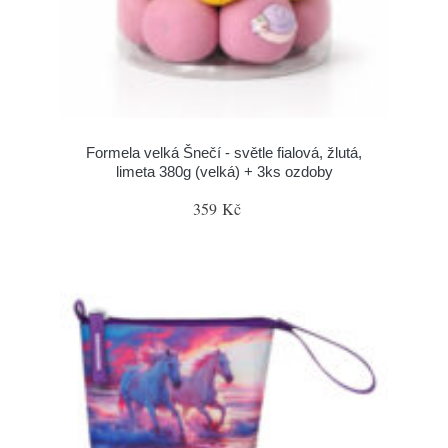
Formela velká Šnečí - světle fialová, žlutá,
limeta 380g (velká) + 3ks ozdoby
359 Kč