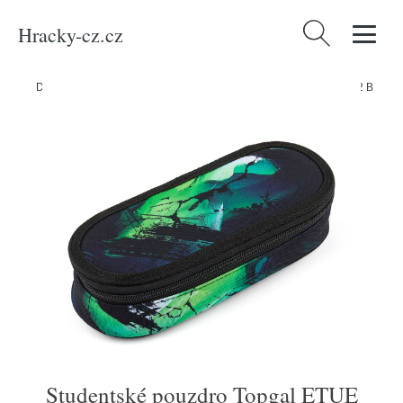
Hracky-cz.cz
Vyhledávání
Domů
/
Produkty
/
Média
/
Studentské pouzdro Topgal ETUE 26042 B
Studentské pouzdro Topgal ETUE