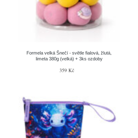
Formela velká Šnečí - světle fialová, žlutá,
limeta 380g (velká) + 3ks ozdoby
359 Kč