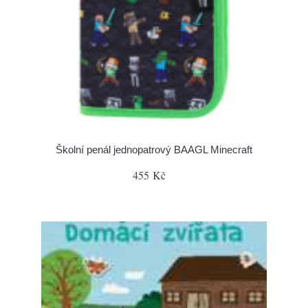
Školní penál jednopatrový BAAGL Minecraft
455 Kč