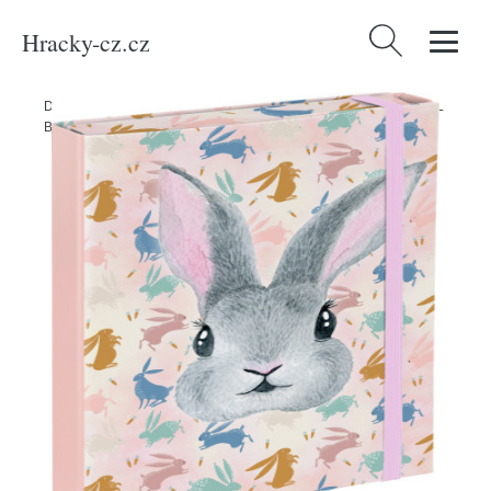
Hracky-cz.cz
Vyhledávání
Domů
/
Produkty
/
Kancelářské potřeby
/
Desky na sešity A5 BAAGL
Bunny