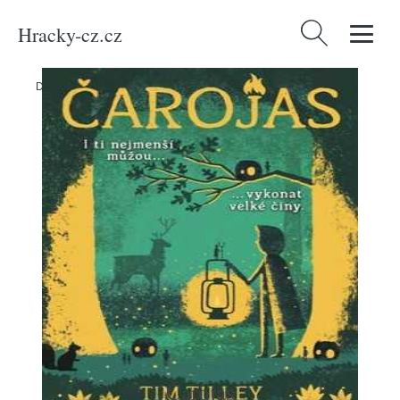
Hracky-cz.cz
Vyhledávání
Domů
/
Produkty
/
Média
/
Čarojas
Čarojas