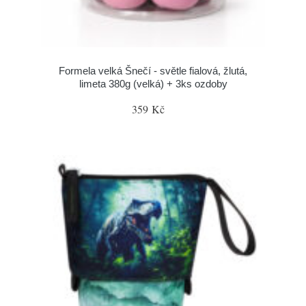
Formela velká Šnečí - světle fialová, žlutá,
limeta 380g (velká) + 3ks ozdoby
359 Kč