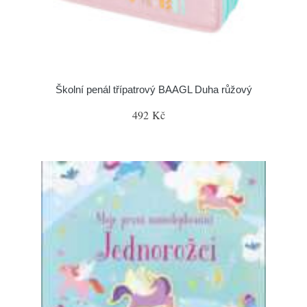
Školní penál třípatrový BAAGL Duha růžový
492 Kč