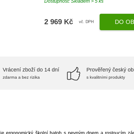
Dostupnost: Skladem > 5 ks
2 969 Kč
DO OB
vč. DPH
Vrácení zboží do 14 dní
Prověřený český o
zdarma a bez rizika
s kvalitními produkty
je ergonomický školní batoh s pevným dnem a rostoucím zád