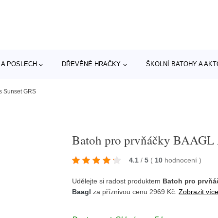
 A POSLECH
DŘEVĚNÉ HRAČKY
ŠKOLNÍ BATOHY A AK
us Sunset GRS
Batoh pro prvňáčky BAAGL 
4.1
/
5
(
10
hodnocení
)
Udělejte si radost produktem
Batoh pro prvňá
Baagl
za příznivou cenu 2969 Kč.
Zobrazit víc