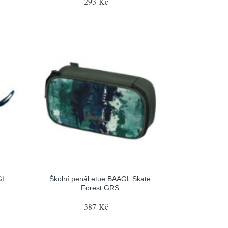
293 Kč
GL
Školní penál etue BAAGL Skate
Forest GRS
387 Kč