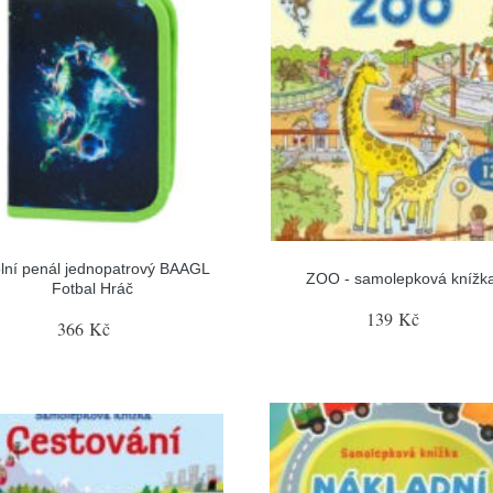
lní penál jednopatrový BAAGL
ZOO - samolepková knížk
Fotbal Hráč
139 Kč
366 Kč