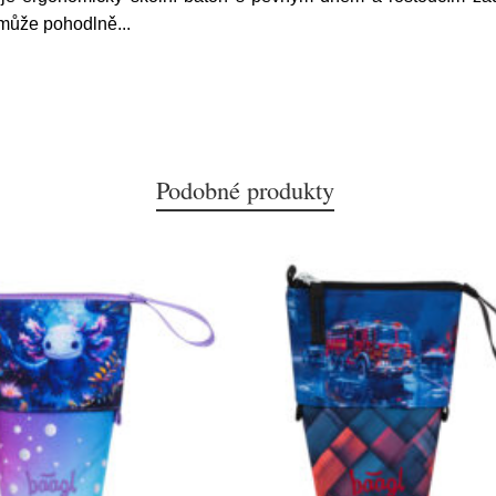
a může pohodlně
...
Podobné produkty