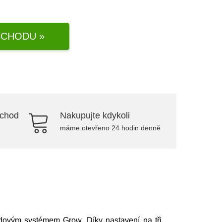
CHODU »
bchod
Nakupujte kdykoli
máme otevřeno 24 hodin denně
ovým systémem Grow. Díky nastavení na tři