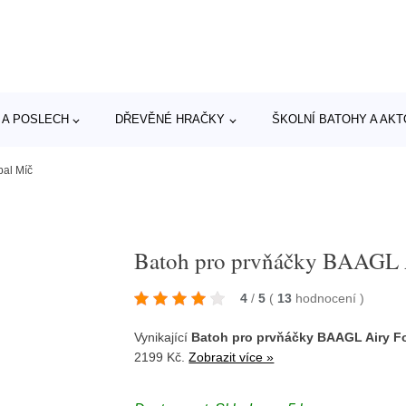
 A POSLECH
DŘEVĚNÉ HRAČKY
ŠKOLNÍ BATOHY A AK
bal Míč
Batoh pro prvňáčky BAAGL 
4
/
5
(
13
hodnocení
)
Vynikající
Batoh pro prvňáčky BAAGL Airy Fo
2199 Kč.
Zobrazit více »