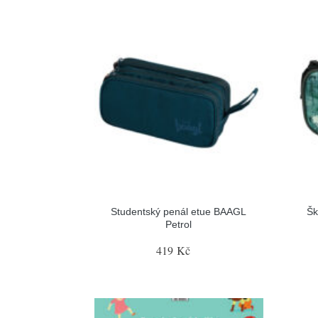
Studentský penál etue BAAGL
Šk
Petrol
419 Kč