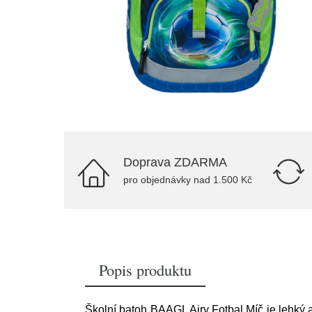
Doprava ZDARMA
pro objednávky nad 1.500 Kč
Popis produktu
Školní batoh BAAGL Airy Fotbal Míč je lehký 