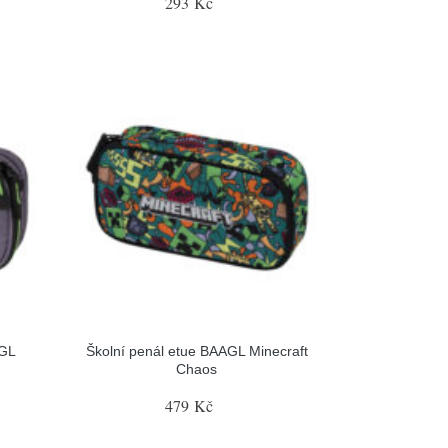
293 Kč
AGL
Školní penál etue BAAGL Minecraft
Chaos
479 Kč