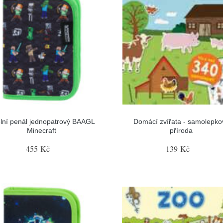
lní penál jednopatrový BAAGL
Domácí zvířata - samolepko
Minecraft
příroda
455 Kč
139 Kč