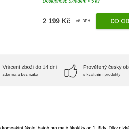
Dostupnost: Skladem > 5 ks
2 199 Kč
DO OB
vč. DPH
Vrácení zboží do 14 dní
Prověřený český o
zdarma a bez rizika
s kvalitními produkty
a kompaktní školní batoh pro malé školáky od 1. třídy. Díky ní