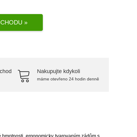
CHODU »
bchod
Nakupujte kdykoli
máme otevřeno 24 hodin denně
zké hmotnosti, ergonomicky tvarovaným zádům s