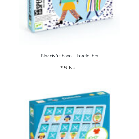
Bláznivá shoda – karetní hra
299 Kč