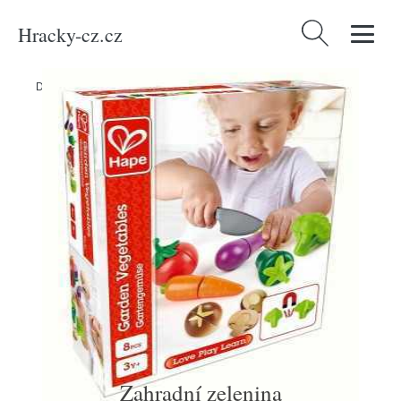
Hracky-cz.cz
Vyhledávání
Domů
/
Produkty
/
Hračky a hry
/
Zahradní zelenina
Zahradní zelenina