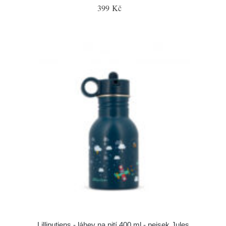
399 Kč
Lilliputiens - láhev na pití 400 ml - pejsek Jules