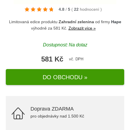
4.8
/
5
(
22
hodnocení
)
Limitovaná edice produktu
Zahradní zelenina
od firmy
Hape
výhodně za 581 Kč.
Zobrazit více »
Dostupnost: Na dotaz
581 Kč
vč. DPH
DO OBCHODU »
Doprava ZDARMA
pro objednávky nad 1.500 Kč