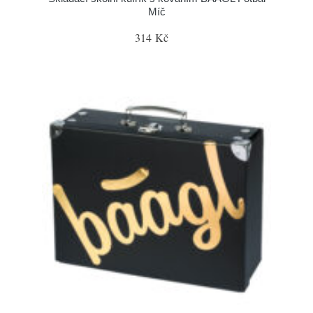
Míč
314 Kč