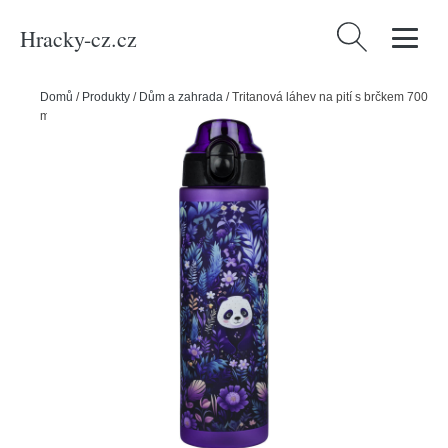
Hracky-cz.cz
Vyhledávání
Domů
/
Produkty
/
Dům a zahrada
/
Tritanová láhev na pití s brčkem 700
ml BAAGL Jungle Panda