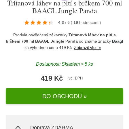
Tritanová láhev na pití s brčkem 700 ml
BAAGL Jungle Panda
4.3
/
5
(
19
hodnocení
)
Produkt osvědčený zákazníky
Tritanová láhev na pití s
brčkem 700 ml BAAGL Jungle Panda
od známé značky
Baagl
za výhodnou cenu 419 Kč.
Zobrazit více »
Dostupnost: Skladem > 5 ks
419 Kč
vč. DPH
DO OBCHODU »
Doprava ZDARMA