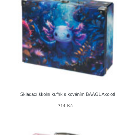
Skládací školní kufřík s kováním BAAGL Axolotl
314 Kč