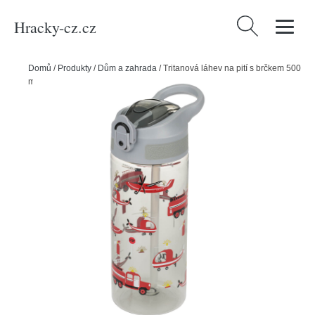
Hracky-cz.cz
Vyhledávání
Domů
/
Produkty
/
Dům a zahrada
/
Tritanová láhev na pití s brčkem 500
ml BAAGL Záchranáři