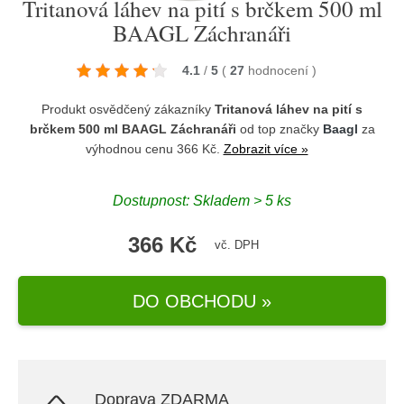
Tritanová láhev na pití s brčkem 500 ml
BAAGL Záchranáři
4.1
/
5
(
27
hodnocení
)
Produkt osvědčený zákazníky
Tritanová láhev na pití s
brčkem 500 ml BAAGL Záchranáři
od top značky
Baagl
za
výhodnou cenu 366 Kč.
Zobrazit více »
Dostupnost: Skladem > 5 ks
366 Kč
vč. DPH
DO OBCHODU »
Doprava ZDARMA