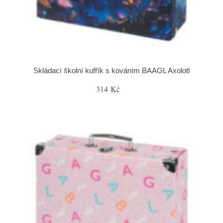
Skládací školní kufřík s kováním BAAGL Axolotl
314 Kč