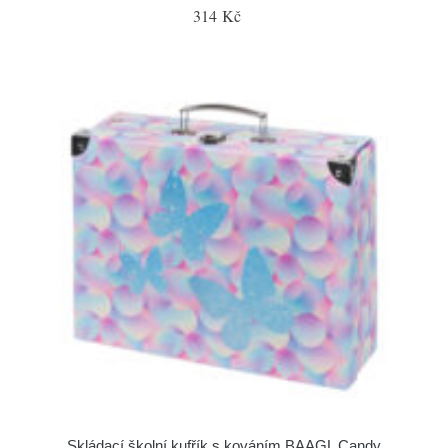
314 Kč
Skládací školní kufřík s kováním BAAGL Candy