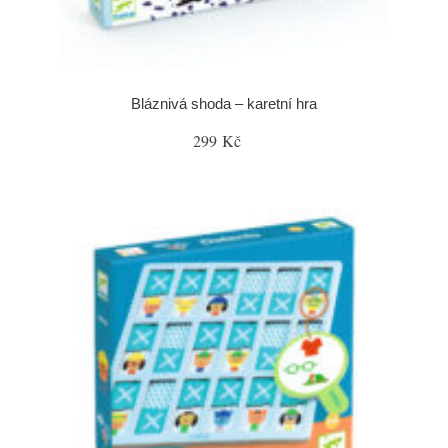
Bláznivá shoda – karetní hra
299 Kč