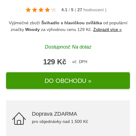
4.1
/
5
(
27
hodnocení
)
Výjimečné zboží
Švihadlo s hlavičkou zvířátka
od populární
značky
Woody
za výhodnou cenu 129 Kč.
Zobrazit více »
Dostupnost: Na dotaz
129 Kč
vč. DPH
DO OBCHODU »
Doprava ZDARMA
pro objednávky nad 1.500 Kč