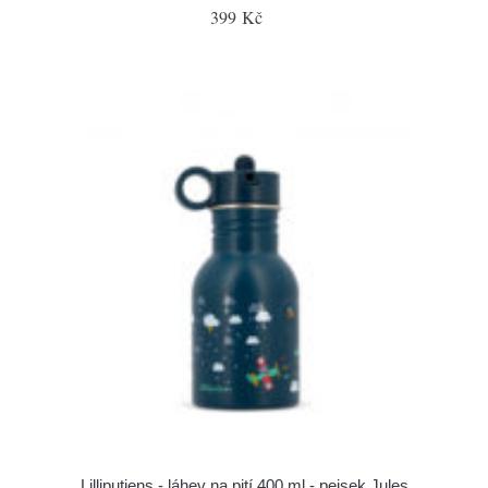
399 Kč
Lilliputiens - láhev na pití 400 ml - pejsek Jules