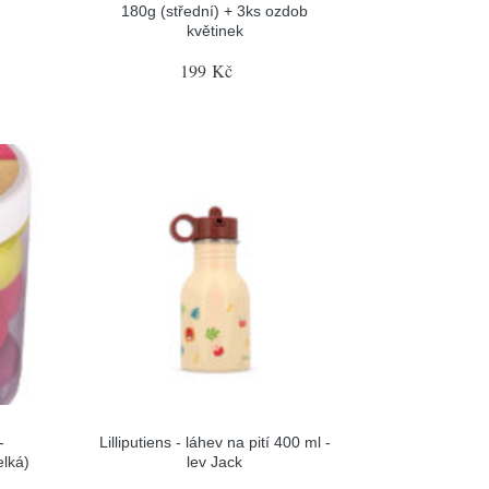
180g (střední) + 3ks ozdob
květinek
199 Kč
-
Lilliputiens - láhev na pití 400 ml -
elká)
lev Jack