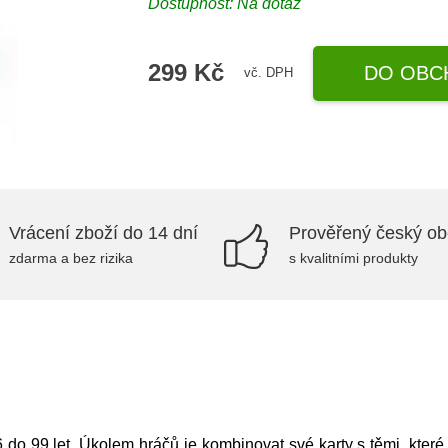
Dostupnost: Na dotaz
299 Kč
DO OBC
vč. DPH
Vrácení zboží do 14 dní
Prověřený český o
zdarma a bez rizika
s kvalitními produkty
6 do 99 let. Úkolem hráčů je kombinovat své karty s těmi, které