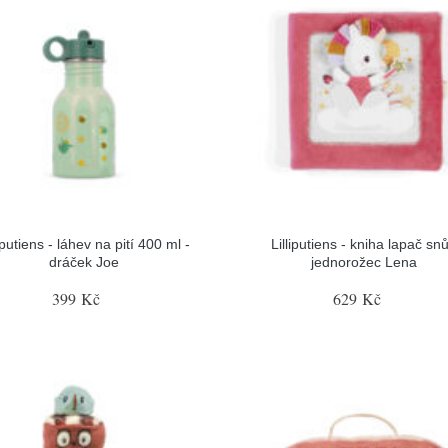
liputiens - láhev na pití 400 ml -
Lilliputiens - kniha lapač snů
dráček Joe
jednorožec Lena
399 Kč
629 Kč