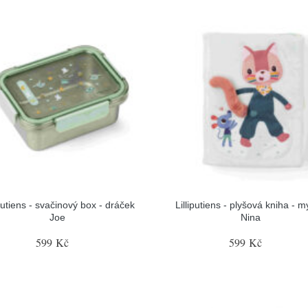
iputiens - svačinový box - dráček
Lilliputiens - plyšová kniha - 
Joe
Nina
599 Kč
599 Kč