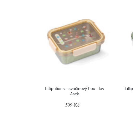
Lilliputiens - svačinový box - lev
Lill
Jack
599 Kč