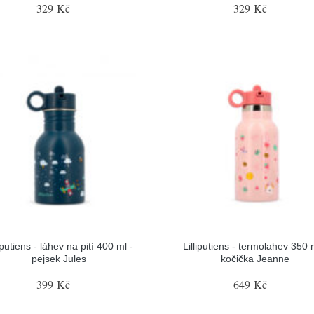
329 Kč
329 Kč
liputiens - láhev na pití 400 ml -
Lilliputiens - termolahev 350 
pejsek Jules
kočička Jeanne
399 Kč
649 Kč