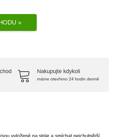
HODU »
bchod
Nakupujte kdykoli
máme otevřeno 24 hodin denně
 jsou vyložené na stole a smíchat nejchutnější