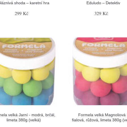
láznivá shoda – karetní hra
Eduludo – Detektiv
299 Kč
329 Kč
ela velká Jarní - modrá, brčál,
Formela velká Magnoliová 
limeta 380g (velká)
fialová, růžová, limeta 380g (v