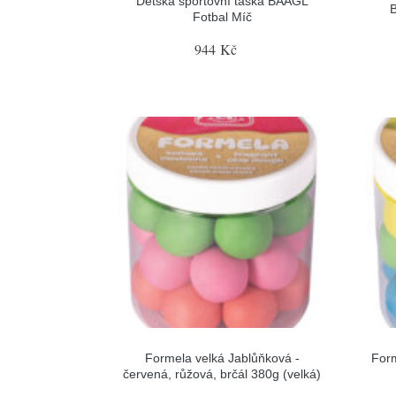
Dětská sportovní taška BAAGL
B
Fotbal Míč
944 Kč
Formela velká Jablůňková -
Form
červená, růžová, brčál 380g (velká)