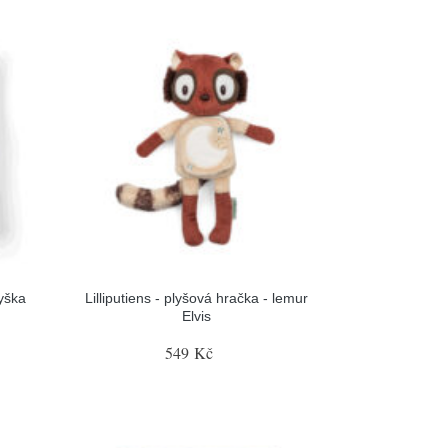
myška
Lilliputiens - plyšová hračka - lemur
Elvis
549 Kč