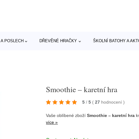
 A POSLECH
DŘEVĚNÉ HRAČKY
ŠKOLNÍ BATOHY A AK
Smoothie – karetní hra
5
/
5
(
27
hodnocení
)
Vaše oblíbené zboží
Smoothie – karetní hra
kv
více »