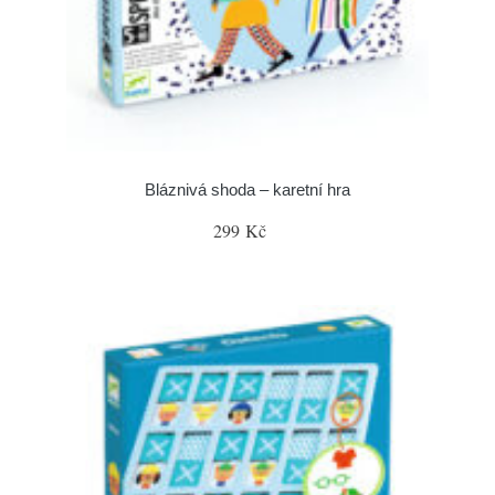
Bláznivá shoda – karetní hra
299 Kč