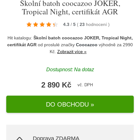
Školní batoh coocazoo JOKER,
Tropical Night, certifikát AGR
4.3
/
5
(
23
hodnocení
)
Hit katalogu:
Školní batoh coocazoo JOKER, Tropical Night,
certifikát AGR
od proslulé značky
Coocazoo
výhodně za 2990
Kč.
Zobrazit více »
Dostupnost: Na dotaz
2 890 Kč
vč. DPH
DO OBCHODU »
Doprava ZDARMA