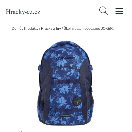
Hracky-cz.cz
Vyhledávání
Domů
/
Produkty
/
Hračky a hry
/
Školní batoh coocazoo JOKER,
Tropical Night, certifikát AGR