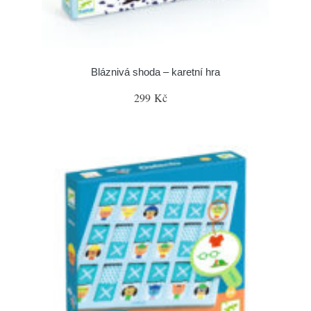
Bláznivá shoda – karetní hra
299 Kč