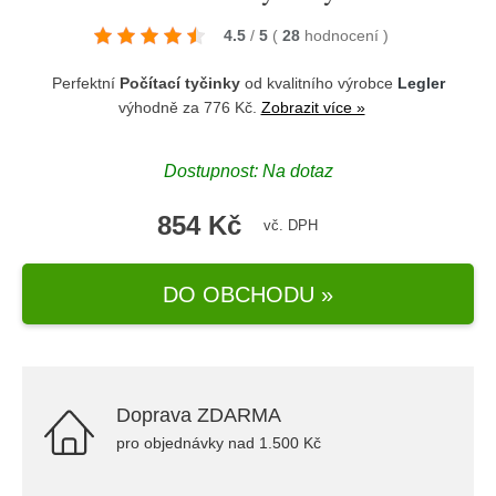
4.5
/
5
(
28
hodnocení
)
Perfektní
Počítací tyčinky
od kvalitního výrobce
Legler
výhodně za 776 Kč.
Zobrazit více »
Dostupnost: Na dotaz
854 Kč
vč. DPH
DO OBCHODU »
Doprava ZDARMA
pro objednávky nad 1.500 Kč