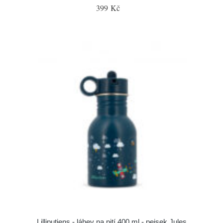
399 Kč
Lilliputiens - láhev na pití 400 ml - pejsek Jules