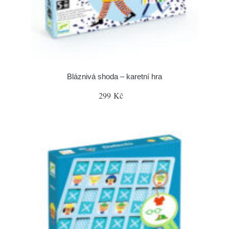
Bláznivá shoda – karetní hra
299 Kč