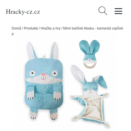
Hracky-cz.cz
Vyhledávání
Domů
/
Produkty
/
Hračky a hry
/
Mimi balíček Ababu - kamarád zajíček
pro kluky