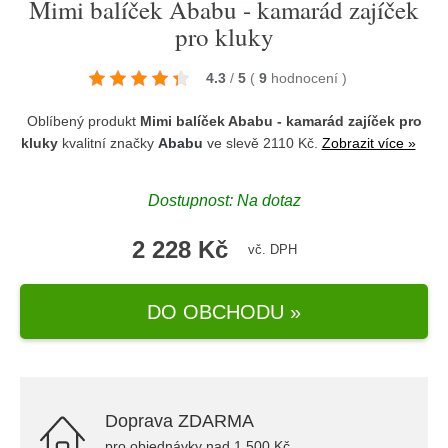
Mimi balíček Ababu - kamarád zajíček
pro kluky
4.3
/
5
(
9
hodnocení
)
Oblíbený produkt
Mimi balíček Ababu - kamarád zajíček pro
kluky
kvalitní značky
Ababu
ve slevě 2110 Kč.
Zobrazit více »
Dostupnost: Na dotaz
2 228 Kč
vč. DPH
DO OBCHODU »
Doprava ZDARMA
pro objednávky nad 1.500 Kč