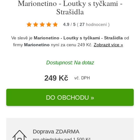
Marionetino - Loutky s tyčkami -
Strašidla
4.9
/
5
(
27
hodnocení
)
Ve slevě je
Marionetino - Loutky s tyčkami - Strašidla
od
firmy
Marionetino
nyní za cenu 249 Kč.
Zobrazit více »
Dostupnost: Na dotaz
249 Kč
vč. DPH
DO OBCHODU »
Doprava ZDARMA
pro objednávky nad 1.500 Kč