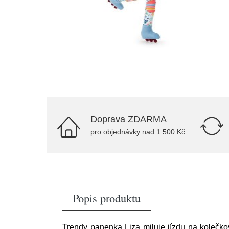
Doprava ZDARMA
pro objednávky nad 1.500 Kč
Popis produktu
Trendy panenka Liza miluje jízdu na kolečko