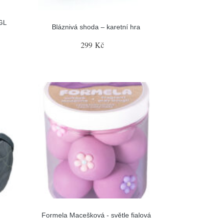
GL
Bláznivá shoda – karetní hra
299 Kč
Formela Macešková - světle fialová