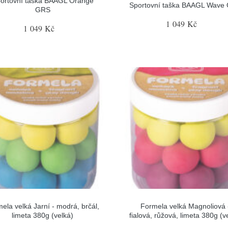
ortovní taška BAAGL Orange
Sportovní taška BAAGL Wave
GRS
1 049 Kč
1 049 Kč
ela velká Jarní - modrá, brčál,
Formela velká Magnoliová 
limeta 380g (velká)
fialová, růžová, limeta 380g (v