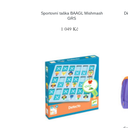
Sportovní taška BAAGL Mishmash
D
GRS
1 049 Kč