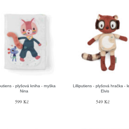
iputiens - plyšová kniha - myška
Lilliputiens - plyšová hračka - 
Nina
Elvis
599 Kč
549 Kč