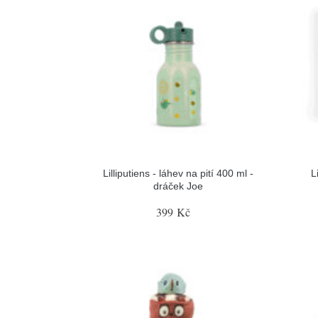
Lilliputiens - láhev na pití 400 ml -
L
dráček Joe
399 Kč