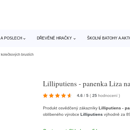
 A POSLECH
DŘEVĚNÉ HRAČKY
ŠKOLNÍ BATOHY A AK
a kolečkových bruslích
Lilliputiens - panenka Liza n
4.6
/
5
(
25
hodnocení
)
Produkt osvědčený zákazníky
Lilliputiens - 
oblíbeného výrobce
Lilliputiens
výhodně za 8