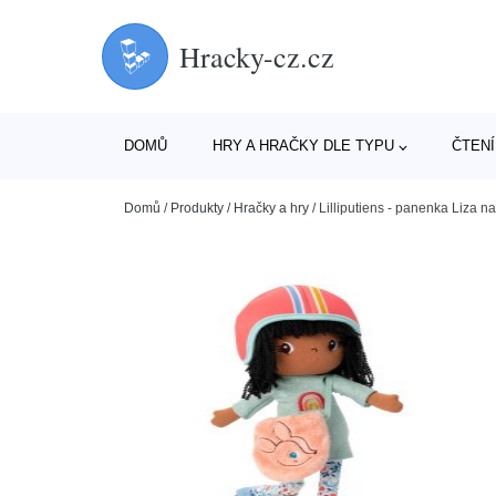
Hracky-cz.cz
DOMŮ
HRY A HRAČKY DLE TYPU
ČTENÍ
Domů
/
Produkty
/
Hračky a hry
/
Lilliputiens - panenka Liza n