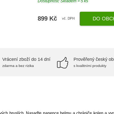
Dostupnost: Skladem > 5 ks
899 Kč
DO OBC
vč. DPH
Vrácení zboží do 14 dní
Prověřený český o
zdarma a bez rizika
s kvalitními produkty
vých bruslích. Nasaďte panence helmu a chrániče kolen a vyraž