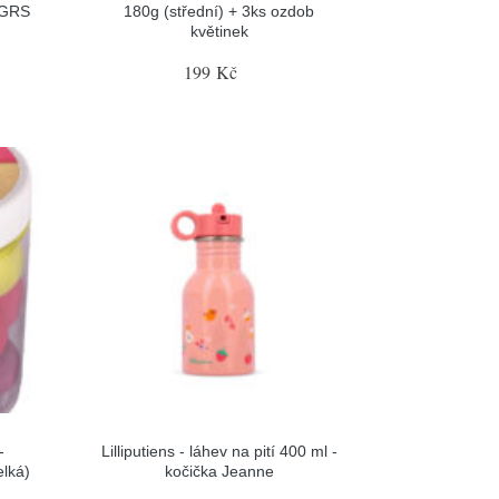
 GRS
180g (střední) + 3ks ozdob
květinek
199 Kč
-
Lilliputiens - láhev na pití 400 ml -
elká)
kočička Jeanne