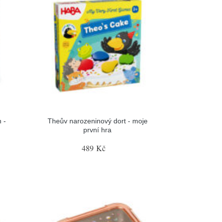
h -
Theův narozeninový dort - moje
první hra
489 Kč