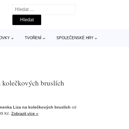
Vyhledávání
TOVKY
TVOŘENÍ
SPOLEČENSKÉ HRY
a kolečkových bruslích
panenka Liza na kolečkových bruslích
od
99 Kč.
Zobrazit více »