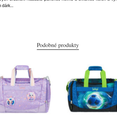
m dárk
...
Podobné produkty