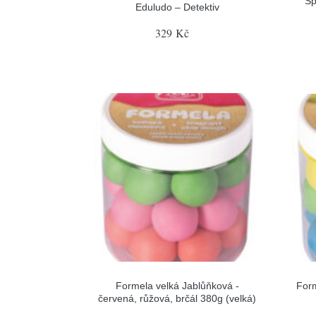
Sp
Eduludo – Detektiv
329 Kč
Formela velká Jablůňková -
Form
červená, růžová, brčál 380g (velká)