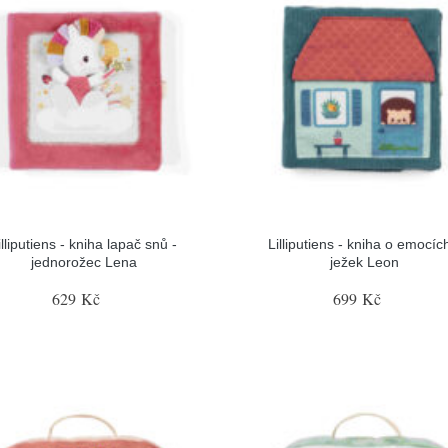
illiputiens - kniha lapač snů -
Lilliputiens - kniha o emocíc
jednorožec Lena
ježek Leon
629 Kč
699 Kč