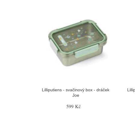
Lilliputiens - svačinový box - dráček
Lill
Joe
599 Kč