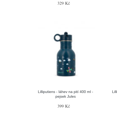
329 Kč
Lilliputiens - láhev na pití 400 ml -
Lil
pejsek Jules
399 Kč