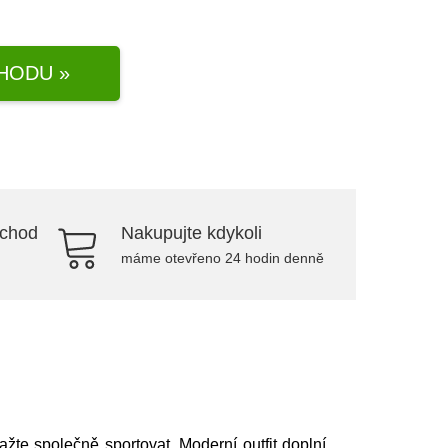
HODU »
bchod
Nakupujte kdykoli
máme otevřeno 24 hodin denně
te společně sportovat. Moderní outfit doplní