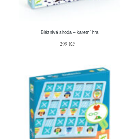
Bláznivá shoda – karetní hra
299 Kč