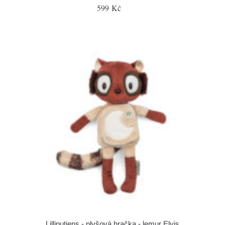
599 Kč
Lilliputiens - plyšová hračka - lemur Elvis