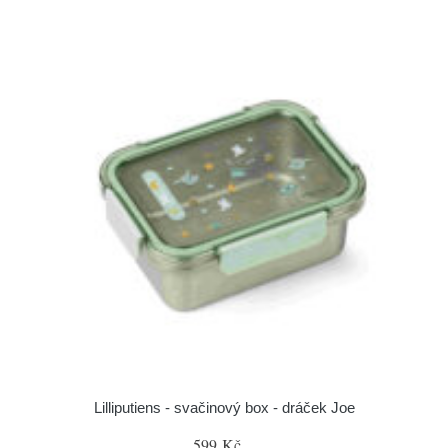
Lilliputiens - svačinový box - dráček Joe
599 Kč