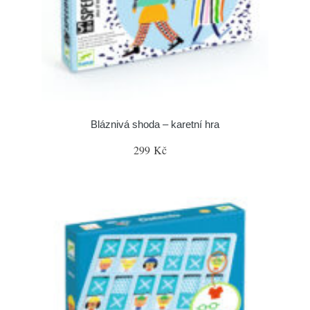
Bláznivá shoda – karetní hra
299 Kč