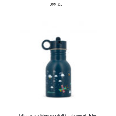
399 Kč
Lilliputiens - láhev na pití 400 ml - pejsek Jules