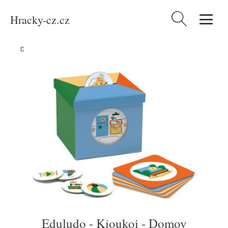
Hracky-cz.cz
Vyhledávání
Domů
/
Produkty
/
Hračky a hry
/
Eduludo - Kioukoi - Domov
Eduludo - Kioukoi - Domov